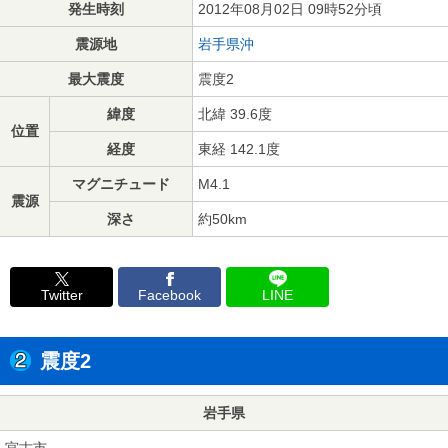
発生時刻
2012年08月02日 09時52分頃
震源地
岩手県沖
最大震度
震度2
緯度
北緯 39.6度
位置
経度
東経 142.1度
マグニチュード
M4.1
震源
深さ
約50km
Twitter
Facebook
LINE
震度2
岩手県
宮古市