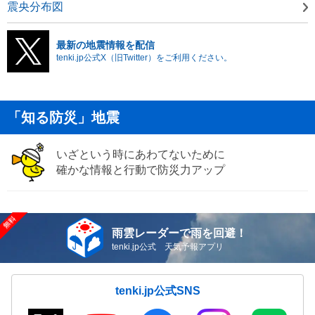
震央分布図
最新の地震情報を配信
tenki.jp公式X（旧Twitter）をご利用ください。
「知る防災」地震
いざという時にあわてないために
確かな情報と行動で防災力アップ
雨雲レーダーで雨を回避！
tenki.jp公式 天気予報アプリ
tenki.jp公式SNS