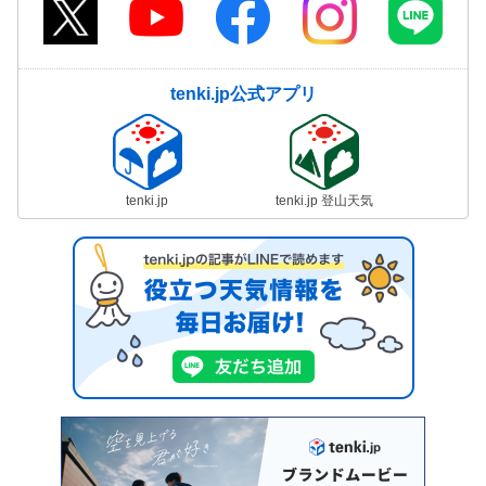
tenki.jp公式アプリ
tenki.jp
tenki.jp 登山天気