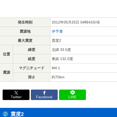
発生時刻
2012年05月25日 04時43分頃
震源地
伊予灘
最大震度
震度2
緯度
北緯 33.5度
位置
経度
東経 132.0度
マグニチュード
M4.1
震源
深さ
約70km
Twitter
Facebook
LINE
震度2