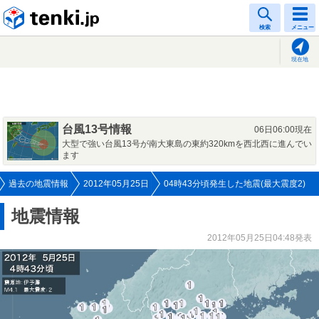
tenki.jp
検索
メニュー
現在地
台風13号情報
06日06:00現在
大型で強い台風13号が南大東島の東約320kmを西北西に進んでい
ます
過去の地震情報
2012年05月25日
04時43分頃発生した地震(最大震度2)
地震情報
2012年05月25日04:48発表