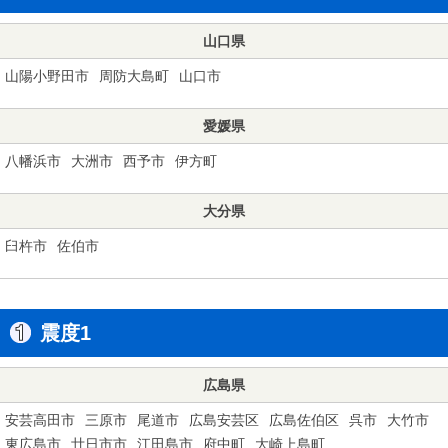
山口県
山陽小野田市
周防大島町
山口市
愛媛県
八幡浜市
大洲市
西予市
伊方町
大分県
臼杵市
佐伯市
震度1
広島県
安芸高田市
三原市
尾道市
広島安芸区
広島佐伯区
呉市
大竹市
東広島市
廿日市市
江田島市
府中町
大崎上島町