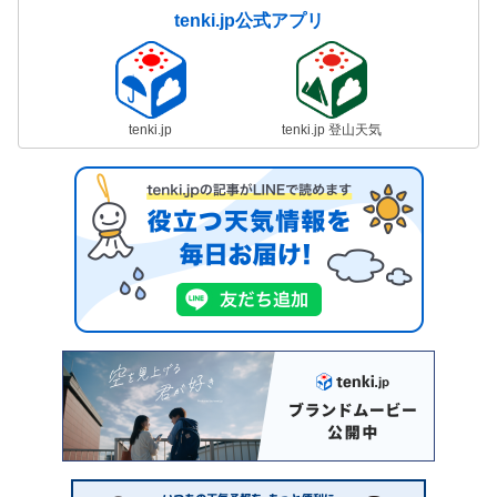
tenki.jp公式アプリ
tenki.jp
tenki.jp 登山天気