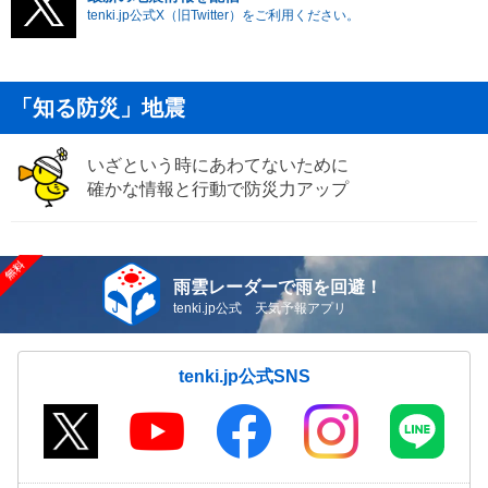
tenki.jp公式X（旧Twitter）をご利用ください。
「知る防災」地震
いざという時にあわてないために
確かな情報と行動で防災力アップ
雨雲レーダーで雨を回避！
tenki.jp公式 天気予報アプリ
tenki.jp公式SNS