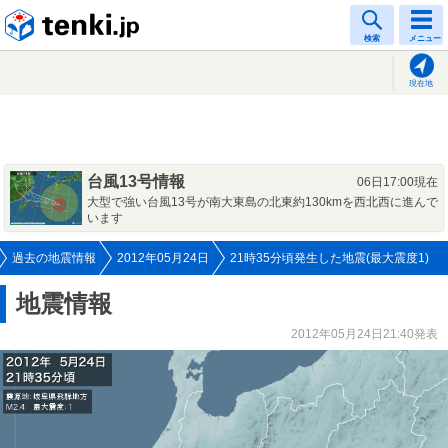
tenki.jp
検索
メニュー
現在地
台風13号情報
06日17:00現在
大型で強い台風13号が南大東島の北東約130kmを西北西に進んで
います
過去の地震情報
2012年05月24日
21時35分頃発生した地震(最大震度1)
地震情報
2012年05月24日21:40発表