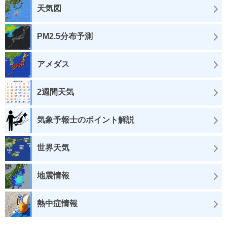
天気図
PM2.5分布予測
アメダス
2週間天気
気象予報士のポイント解説
世界天気
地震情報
熱中症情報