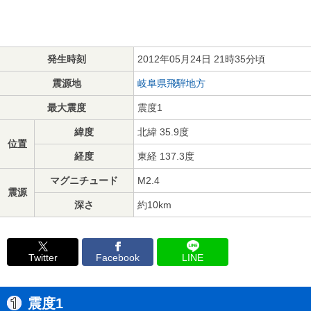
発生時刻
2012年05月24日 21時35分頃
震源地
岐阜県飛騨地方
最大震度
震度1
緯度
北緯 35.9度
位置
経度
東経 137.3度
マグニチュード
M2.4
震源
深さ
約10km
Twitter
Facebook
LINE
震度1