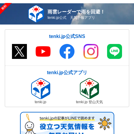
雨雲レーダーで雨を回避！
tenki.jp公式 天気予報アプリ
tenki.jp公式SNS
tenki.jp公式アプリ
tenki.jp
tenki.jp 登山天気