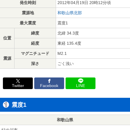
発生時刻
2012年04月19日 20時12分頃
震源地
和歌山県北部
最大震度
震度1
緯度
北緯 34.3度
位置
経度
東経 135.4度
マグニチュード
M2.1
震源
深さ
ごく浅い
Twitter
Facebook
LINE
震度1
和歌山県
紀の川市