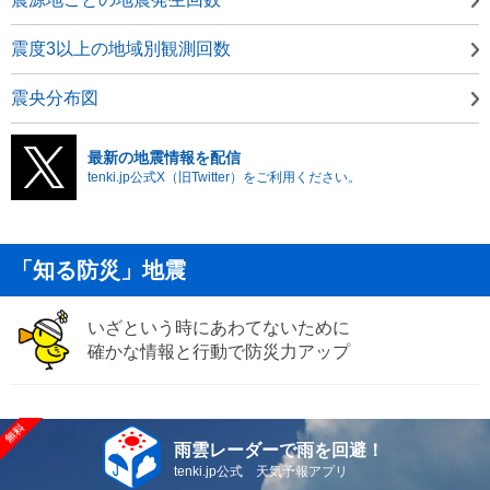
震度3以上の地域別観測回数
震央分布図
最新の地震情報を配信
tenki.jp公式X（旧Twitter）をご利用ください。
「知る防災」地震
いざという時にあわてないために
確かな情報と行動で防災力アップ
雨雲レーダーで雨を回避！
tenki.jp公式 天気予報アプリ