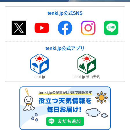
tenki.jp公式SNS
tenki.jp公式アプリ
tenki.jp
tenki.jp 登山天気