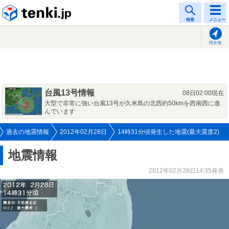
tenki.jp
検索
メニュー
現在地
台風13号情報
08日02:00現在
大型で非常に強い台風13号が久米島の北西約50kmを西南西に進
んでいます
過去の地震情報
2012年02月28日
14時31分頃発生した地震(最大震度2)
地震情報
2012年02月28日14:35発表