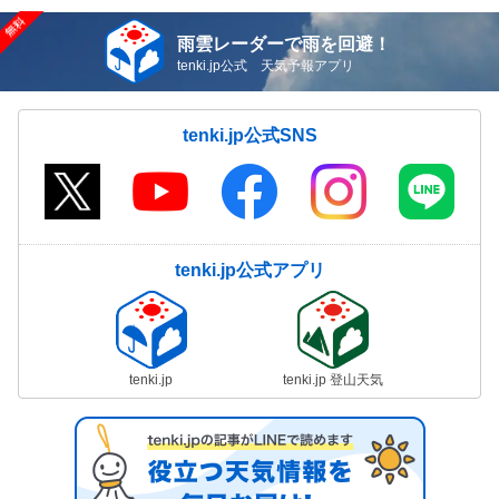
雨雲レーダーで雨を回避！
tenki.jp公式 天気予報アプリ
tenki.jp公式SNS
tenki.jp公式アプリ
tenki.jp
tenki.jp 登山天気