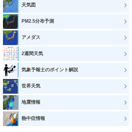
天気図
PM2.5分布予測
アメダス
2週間天気
気象予報士のポイント解説
世界天気
地震情報
熱中症情報