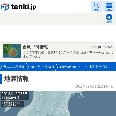
tenki.jp
検索
メニュー
現在地
台風13号情報
09日01:00現在
大型で非常に強い台風13号が久米島の西北西約280kmを西北西に
進んでいます
過去の地震情報
2012年02月23日
13時09分頃発生した地震(最大震度1)
地震情報
2012年02月23日13:13発表