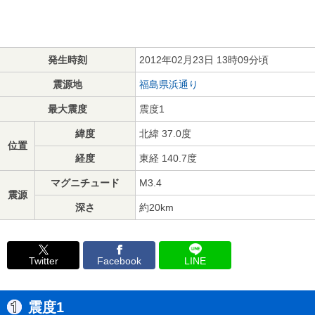
発生時刻
2012年02月23日 13時09分頃
震源地
福島県浜通り
最大震度
震度1
緯度
北緯 37.0度
位置
経度
東経 140.7度
マグニチュード
M3.4
震源
深さ
約20km
Twitter
Facebook
LINE
震度1