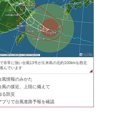
で非常に強い台風13号が久米島の北約100kmを西北
進んでいます
台風情報のみかた
台風の接近、上陸に備えて
知る防災
アプリで台風進路予報を確認