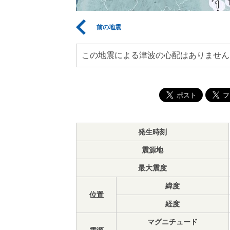
前の地震
この地震による津波の心配はありません
発生時刻
震源地
最大震度
緯度
位置
経度
マグニチュード