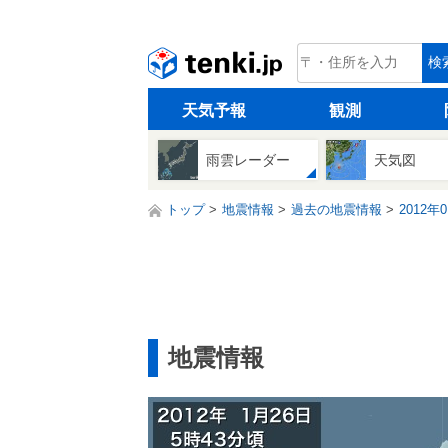
tenki.jp
検
天気予報
観測
雨雲レーダー
天気図
トップ
地震情報
過去の地震情報
2012年
地震情報