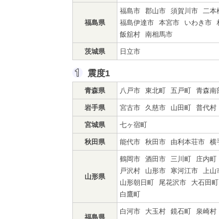
福島市
郡山市
須賀川市
二本
福島県
福島伊達市
本宮市
いわき市
飯舘村
南相馬市
茨城県
日立市
震度1
青森県
八戸市
東北町
五戸町
青森南
岩手県
宮古市
久慈市
山田町
普代村
宮城県
七ヶ宿町
秋田県
能代市
秋田市
由利本荘市
横
鶴岡市
酒田市
三川町
庄内町
戸沢村
山形市
寒河江市
上山
山形県
山形朝日町
尾花沢市
大石田町
白鷹町
白河市
大玉村
鏡石町
泉崎村
福島県