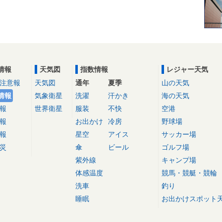
情報
天気図
指数情報
レジャー天気
注意報
天気図
通年
夏季
山の天気
情報
気象衛星
洗濯
汗かき
海の天気
報
世界衛星
服装
不快
空港
報
お出かけ
冷房
野球場
報
星空
アイス
サッカー場
災
傘
ビール
ゴルフ場
紫外線
キャンプ場
体感温度
競馬・競艇・競輪
洗車
釣り
睡眠
お出かけスポット