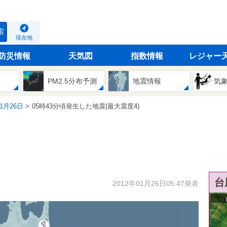
索
現在地
防災情報
天気図
指数情報
レジャー
PM2.5分布予測
地震情報
気
01月26日
05時43分頃発生した地震(最大震度4)
台
2012年01月26日05:47発表