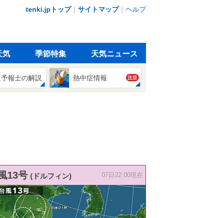
tenki.jpトップ
｜
サイトマップ
｜
ヘルプ
天気
季節特集
天気ニュース
象予報士の解説
熱中症情報
注目
風13号
(ドルフィン)
07日22:00現在