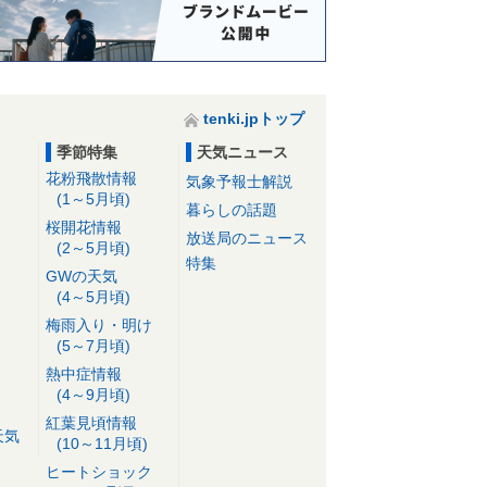
tenki.jpトップ
季節特集
天気ニュース
花粉飛散情報
気象予報士解説
(1～5月頃)
暮らしの話題
桜開花情報
放送局のニュース
(2～5月頃)
特集
GWの天気
(4～5月頃)
梅雨入り・明け
(5～7月頃)
熱中症情報
(4～9月頃)
紅葉見頃情報
天気
(10～11月頃)
ヒートショック