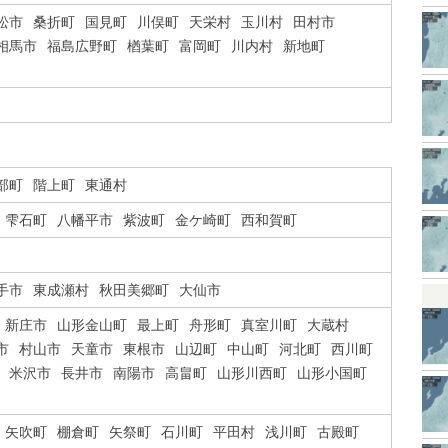
松市
桑折町
国見町
川俣町
天栄村
玉川村
田村市
相馬市
福島広野町
楢葉町
富岡町
川内村
新地町
部町
階上町
東通村
雫石町
八幡平市
紫波町
金ケ崎町
西和賀町
手市
東成瀬村
秋田美郷町
大仙市
新庄市
山形金山町
最上町
舟形町
真室川町
大蔵村
市
村山市
天童市
東根市
山辺町
中山町
河北町
西川町
米沢市
長井市
南陽市
高畠町
山形川西町
山形小国町
矢吹町
棚倉町
矢祭町
石川町
平田村
浅川町
古殿町