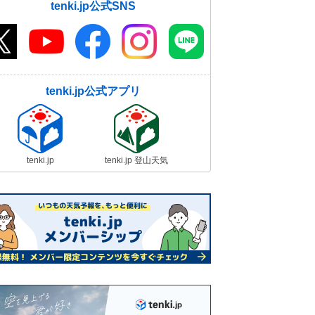
tenki.jp公式SNS
tenki.jp公式アプリ
tenki.jp
tenki.jp 登山天気