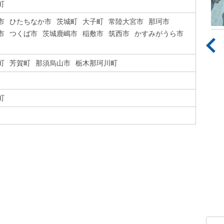
町
市
ひたちなか市
茨城町
大子町
常陸大宮市
那珂市
市
つくば市
茨城鹿嶋市
稲敷市
筑西市
かすみがうら市
町
芳賀町
那須烏山市
栃木那珂川町
町