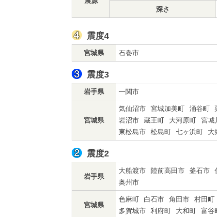
震源
深さ
震度4
宮城県
石巻市
震度3
岩手県
一関市
気仙沼市
宮城加美町
涌谷町
宮城県
岩沼市
蔵王町
大河原町
宮城
東松島市
松島町
七ヶ浜町
大
震度2
大船渡市
陸前高田市
釜石市
岩手県
奥州市
色麻町
白石市
角田市
村田町
宮城県
多賀城市
利府町
大和町
富谷