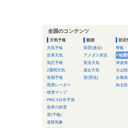
全国のコンテンツ
天気予報
観測
防災
天気予報
雨雲(過去)
警報・
世界天気
アメダス実況
地震
気圧予報
実況天気
津波情
2週間天気
過去天気
火山情
長期予報
雷(実況)
台風情
雨雲レーダー
知る防
積雪マップ
PM2.5分布予測
世界の雨雲
雷(予報)
道路気象