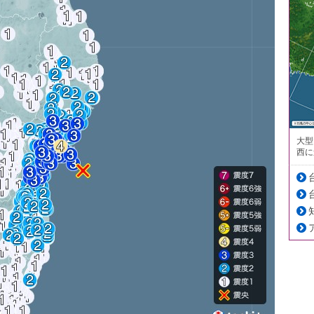
大型
西に