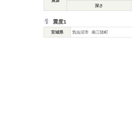
震源
深さ
震度1
宮城県
気仙沼市
南三陸町