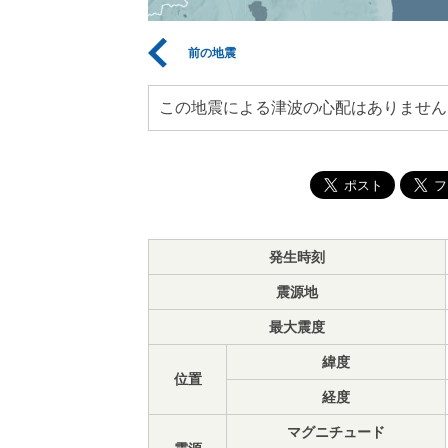
前の地震
この地震による津波の心配はありません
発生時刻
震源地
最大震度
緯度
位置
経度
マグニチュード