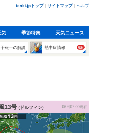
tenki.jpトップ
｜
サイトマップ
｜
ヘルプ
天気
季節特集
天気ニュース
象予報士の解説
熱中症情報
注目
風13号
(ドルフィン)
06日07:00現在