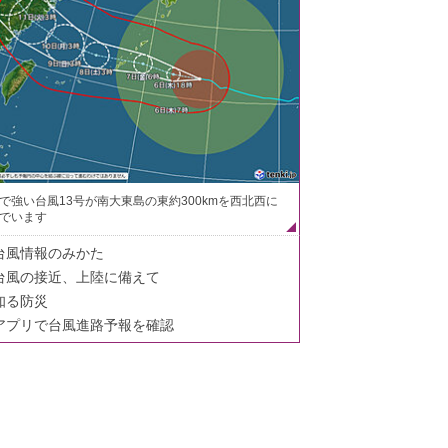
で強い台風13号が南大東島の東約300kmを西北西に
でいます
台風情報のみかた
台風の接近、上陸に備えて
知る防災
アプリで台風進路予報を確認