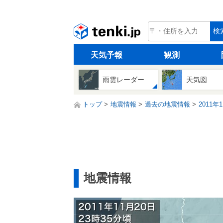
tenki.jp
検
天気予報
観測
雨雲レーダー
天気図
トップ
地震情報
過去の地震情報
2011年
地震情報