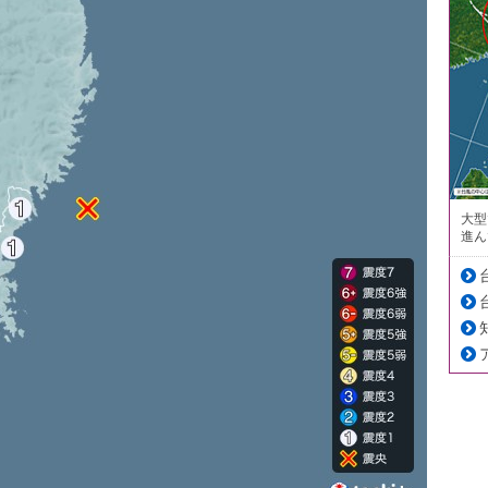
大型
進ん