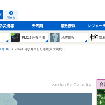
索
現在地
防災情報
天気図
指数情報
レジャー
PM2.5分布予測
地震情報
気
11月20日
23時35分頃発生した地震(最大震度1)
台
2011年11月20日23:40発表