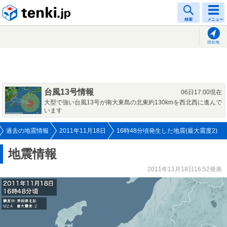
tenki.jp
検索
メニュー
現在地
台風13号情報
06日17:00現在
大型で強い台風13号が南大東島の北東約130kmを西北西に進んで
います
過去の地震情報
2011年11月18日
16時48分頃発生した地震(最大震度2)
地震情報
2011年11月18日16:52発表