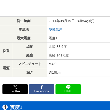
発生時刻
2011年08月19日 04時54分頃
震源地
茨城県沖
最大震度
震度1
緯度
北緯 35.9度
位置
経度
東経 141.0度
マグニチュード
M4.0
震源
深さ
約10km
Twitter
Facebook
LINE
震度1