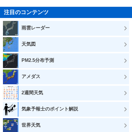
注目のコンテンツ
雨雲レーダー
天気図
PM2.5分布予測
アメダス
2週間天気
気象予報士のポイント解説
世界天気