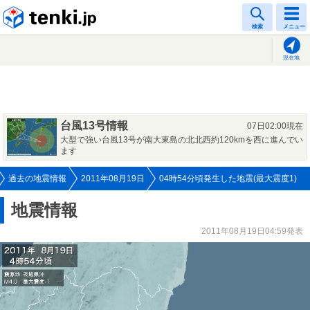
tenki.jp
検索
メニュー
現在地
台風13号情報
07日02:00現在
大型で強い台風13号が南大東島の北北西約120kmを西に進んでい
ます
過去の地震情報
2011年08月19日
04時54分頃発生した地震(最大震度1)
地震情報
2011年08月19日04:59発表