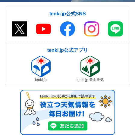
tenki.jp公式SNS
tenki.jp公式アプリ
tenki.jp
tenki.jp 登山天気