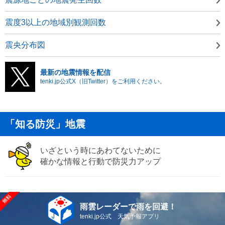
震度3以上の地域別観測回数
震央分布図
最新の地震情報を配信
tenki.jp公式X（旧Twitter）をご利用ください。
「知る防災」地震
いざという時にあわてないために
確かな情報と行動で防災力アップ
雨雲レーダーで雨を回避！
tenki.jp公式 天気予報アプリ