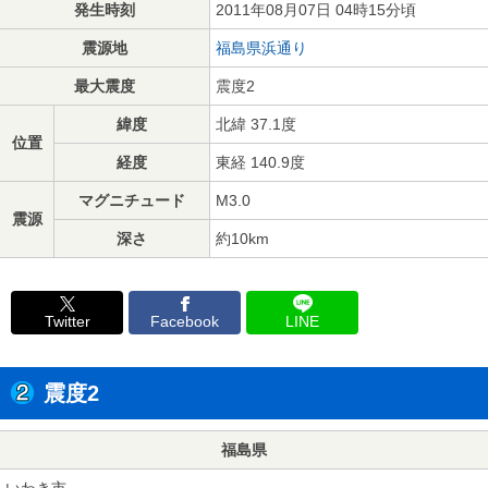
発生時刻
2011年08月07日 04時15分頃
震源地
福島県浜通り
最大震度
震度2
緯度
北緯 37.1度
位置
経度
東経 140.9度
マグニチュード
M3.0
震源
深さ
約10km
Twitter
Facebook
LINE
震度2
福島県
いわき市