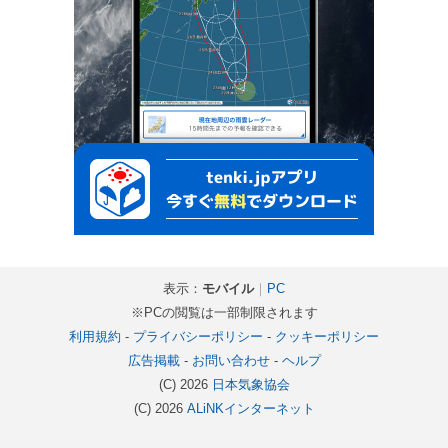
表示：
モバイル
｜
PC
※PCの閲覧は一部制限されます
利用規約
-
プライバシーポリシー
-
クッキーポリシー
広告掲載
-
お問い合わせ
-
ヘルプ
(C) 2026
日本気象協会
(C) 2026
ALiNKインターネット