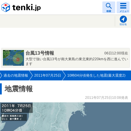
tenki.jp
検索
メニュー
現在地
台風13号情報
06日12:00現在
大型で強い台風13号が南大東島の東北東約220kmを西に進んでい
ます
過去の地震情報
2011年07月25日
10時04分頃発生した地震(最大震度2)
地震情報
2011年07月25日10:08発表