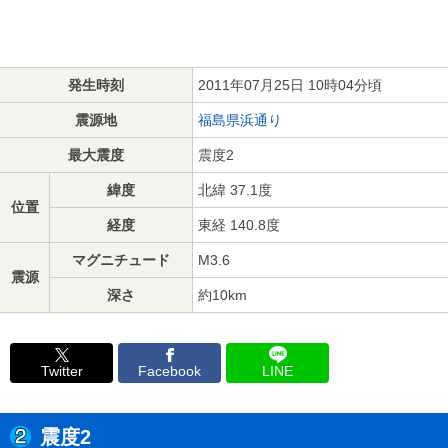
発生時刻
2011年07月25日 10時04分頃
震源地
福島県浜通り
最大震度
震度2
緯度
北緯 37.1度
位置
経度
東経 140.8度
マグニチュード
M3.6
震源
深さ
約10km
Twitter
Facebook
LINE
震度2