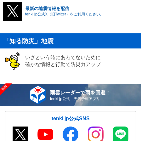
最新の地震情報を配信
tenki.jp公式X（旧Twitter）をご利用ください。
「知る防災」地震
いざという時にあわてないために
確かな情報と行動で防災力アップ
雨雲レーダーで雨を回避！
tenki.jp公式 天気予報アプリ
tenki.jp公式SNS