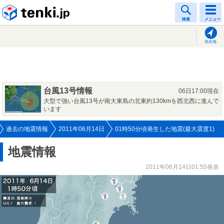
tenki.jp
検索
メニュー
現在地
台風13号情報
06日17:00現在
大型で強い台風13号が南大東島の北東約130kmを西北西に進んで
います
過去の地震情報
2011年06月14日
01時50分頃発生した地震(最大震度1)
地震情報
2011年06月14日01:55発表