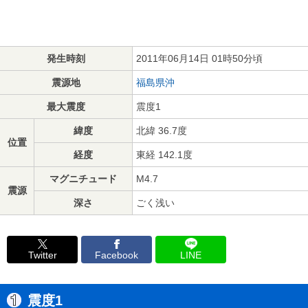
発生時刻
2011年06月14日 01時50分頃
震源地
福島県沖
最大震度
震度1
緯度
北緯 36.7度
位置
経度
東経 142.1度
マグニチュード
M4.7
震源
深さ
ごく浅い
Twitter
Facebook
LINE
震度1