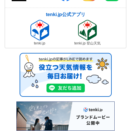
tenki.jp公式アプリ
tenki.jp
tenki.jp 登山天気