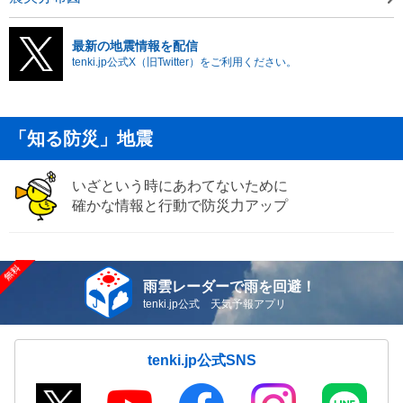
最新の地震情報を配信
tenki.jp公式X（旧Twitter）をご利用ください。
「知る防災」地震
いざという時にあわてないために
確かな情報と行動で防災力アップ
雨雲レーダーで雨を回避！
tenki.jp公式 天気予報アプリ
tenki.jp公式SNS