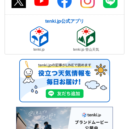
tenki.jp公式アプリ
tenki.jp
tenki.jp 登山天気