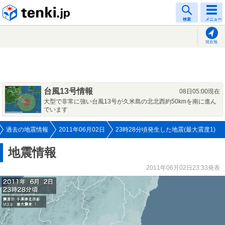
tenki.jp
検索
メニュー
現在地
台風13号情報
08日05:00現在
大型で非常に強い台風13号が久米島の北北西約50kmを南に進ん
でいます
過去の地震情報
2011年06月02日
23時28分頃発生した地震(最大震度1)
地震情報
2011年06月02日23:33発表