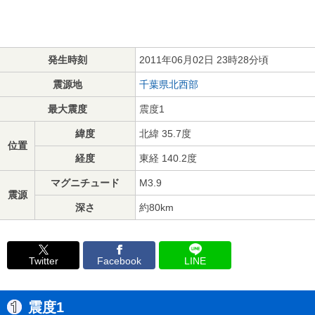
発生時刻
2011年06月02日 23時28分頃
震源地
千葉県北西部
最大震度
震度1
緯度
北緯 35.7度
位置
経度
東経 140.2度
マグニチュード
M3.9
震源
深さ
約80km
Twitter
Facebook
LINE
震度1