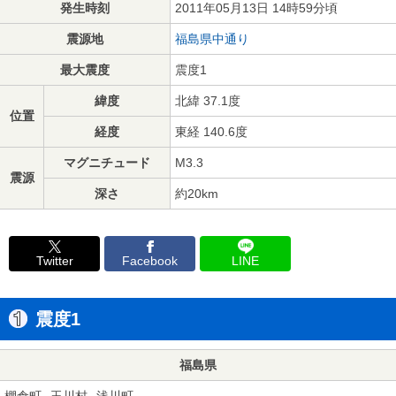
発生時刻
2011年05月13日 14時59分頃
震源地
福島県中通り
最大震度
震度1
緯度
北緯 37.1度
位置
経度
東経 140.6度
マグニチュード
M3.3
震源
深さ
約20km
Twitter
Facebook
LINE
震度1
福島県
棚倉町
玉川村
浅川町