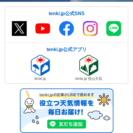
tenki.jp公式SNS
tenki.jp公式アプリ
tenki.jp
tenki.jp 登山天気