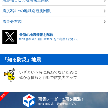
震度3以上の地域別観測回数
震央分布図
最新の地震情報を配信
tenki.jp公式X（旧Twitter）をご利用ください。
「知る防災」地震
いざという時にあわてないために
確かな情報と行動で防災力アップ
雨雲レーダーで雨を回避！
tenki.jp公式 天気予報アプリ