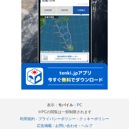
表示：
モバイル
｜
PC
※PCの閲覧は一部制限されます
利用規約
-
プライバシーポリシー
-
クッキーポリシー
広告掲載
-
お問い合わせ
-
ヘルプ