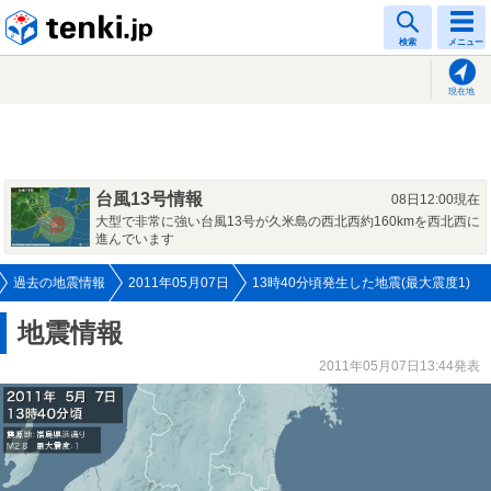
tenki.jp
検索
メニュー
現在地
台風13号情報
08日12:00現在
大型で非常に強い台風13号が久米島の西北西約160kmを西北西に
進んでいます
過去の地震情報
2011年05月07日
13時40分頃発生した地震(最大震度1)
地震情報
2011年05月07日13:44発表