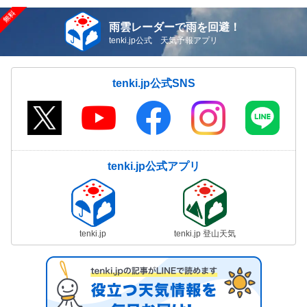
雨雲レーダーで雨を回避！
tenki.jp公式 天気予報アプリ
tenki.jp公式SNS
tenki.jp公式アプリ
tenki.jp
tenki.jp 登山天気