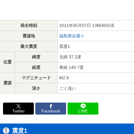
発生時刻
2011年05月07日 13時40分頃
震源地
福島県浜通り
最大震度
震度1
緯度
北緯 37.2度
位置
経度
東経 140.7度
マグニチュード
M2.8
震源
深さ
ごく浅い
Twitter
Facebook
LINE
震度1