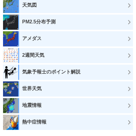
天気図
PM2.5分布予測
アメダス
2週間天気
気象予報士のポイント解説
世界天気
地震情報
熱中症情報