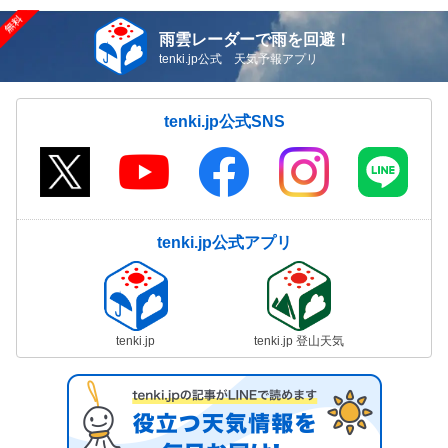
雨雲レーダーで雨を回避！
tenki.jp公式 天気予報アプリ
tenki.jp公式SNS
tenki.jp公式アプリ
tenki.jp
tenki.jp 登山天気