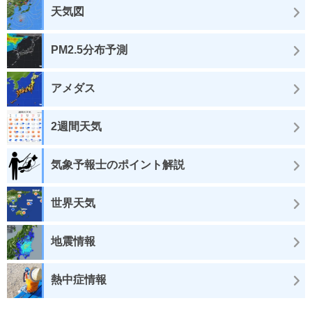
天気図
PM2.5分布予測
アメダス
2週間天気
気象予報士のポイント解説
世界天気
地震情報
熱中症情報