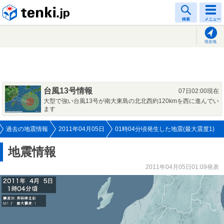
tenki.jp
検索
メニュー
現在地
台風13号情報
07日02:00現在
大型で強い台風13号が南大東島の北北西約120kmを西に進んでい
ます
過去の地震情報
2011年04月05日
01時04分頃発生した地震(最大震度1)
地震情報
2011年04月05日01:09発表