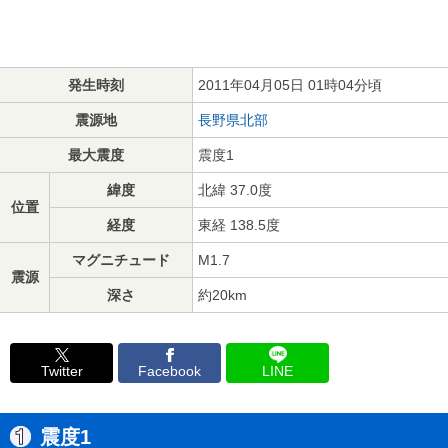
発生時刻
2011年04月05日 01時04分頃
震源地
長野県北部
最大震度
震度1
緯度
北緯 37.0度
位置
経度
東経 138.5度
マグニチュード
M1.7
震源
深さ
約20km
Twitter
Facebook
LINE
震度1