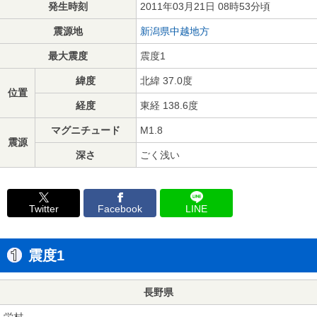
発生時刻
2011年03月21日 08時53分頃
震源地
新潟県中越地方
最大震度
震度1
緯度
北緯 37.0度
位置
経度
東経 138.6度
マグニチュード
M1.8
震源
深さ
ごく浅い
Twitter
Facebook
LINE
震度1
長野県
栄村