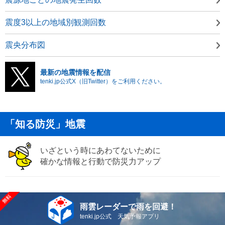
震度3以上の地域別観測回数
震央分布図
最新の地震情報を配信
tenki.jp公式X（旧Twitter）をご利用ください。
「知る防災」地震
いざという時にあわてないために
確かな情報と行動で防災力アップ
雨雲レーダーで雨を回避！
tenki.jp公式 天気予報アプリ