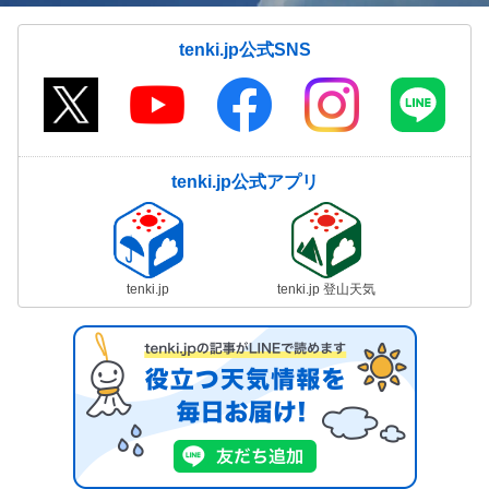
tenki.jp公式SNS
tenki.jp公式アプリ
tenki.jp
tenki.jp 登山天気