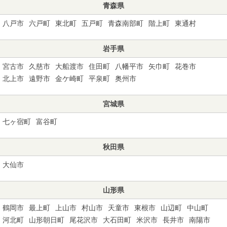
青森県
八戸市
六戸町
東北町
五戸町
青森南部町
階上町
東通村
岩手県
宮古市
久慈市
大船渡市
住田町
八幡平市
矢巾町
花巻市
北上市
遠野市
金ケ崎町
平泉町
奥州市
宮城県
七ヶ宿町
富谷町
秋田県
大仙市
山形県
鶴岡市
最上町
上山市
村山市
天童市
東根市
山辺町
中山町
河北町
山形朝日町
尾花沢市
大石田町
米沢市
長井市
南陽市