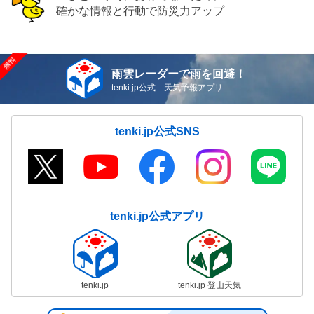
確かな情報と行動で防災力アップ
雨雲レーダーで雨を回避！
tenki.jp公式 天気予報アプリ
tenki.jp公式SNS
tenki.jp公式アプリ
tenki.jp
tenki.jp 登山天気