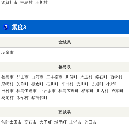
須賀川市
中島村
玉川村
震度3
宮城県
塩竈市
福島県
福島市
郡山市
白河市
二本松市
川俣町
大玉村
鏡石町
西郷村
泉崎村
矢吹町
棚倉町
石川町
平田村
浅川町
古殿町
小野町
田村市
福島伊達市
いわき市
福島広野町
楢葉町
川内村
双葉町
葛尾村
飯舘村
猪苗代町
茨城県
常陸太田市
高萩市
大子町
城里町
土浦市
鉾田市