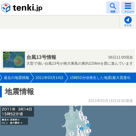
tenki.jp
検索
メニュー
現在地
台風13号情報
06日11:00現在
大型で強い台風13号が南大東島の東約220kmを西に進んでいます
過去の地震情報
2011年03月14日
15時52分頃発生した地震(最大震度4)
地震情報
2011年03月14日16:02発表