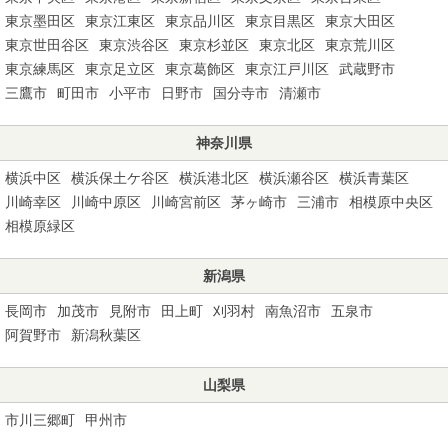
東京墨田区
東京江東区
東京品川区
東京目黒区
東京大田区
東京世田谷区
東京渋谷区
東京杉並区
東京北区
東京荒川区
東京練馬区
東京足立区
東京葛飾区
東京江戸川区
武蔵野市
三鷹市
町田市
小平市
日野市
国分寺市
清瀬市
神奈川県
横浜中区
横浜保土ケ谷区
横浜港北区
横浜瀬谷区
横浜青葉区
川崎幸区
川崎中原区
川崎宮前区
茅ヶ崎市
三浦市
相模原中央区
相模原緑区
新潟県
長岡市
加茂市
見附市
田上町
刈羽村
南魚沼市
五泉市
阿賀野市
新潟秋葉区
山梨県
市川三郷町
甲州市