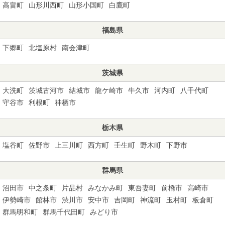
高畠町
山形川西町
山形小国町
白鷹町
福島県
下郷町
北塩原村
南会津町
茨城県
大洗町
茨城古河市
結城市
龍ケ崎市
牛久市
河内町
八千代町
守谷市
利根町
神栖市
栃木県
塩谷町
佐野市
上三川町
西方町
壬生町
野木町
下野市
群馬県
沼田市
中之条町
片品村
みなかみ町
東吾妻町
前橋市
高崎市
伊勢崎市
館林市
渋川市
安中市
吉岡町
神流町
玉村町
板倉町
群馬明和町
群馬千代田町
みどり市