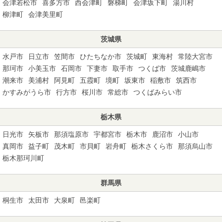
会津若松市
喜多方市
西会津町
磐梯町
会津坂下町
湯川村
柳津町
会津美里町
茨城県
水戸市
日立市
笠間市
ひたちなか市
茨城町
東海村
常陸大宮市
那珂市
小美玉市
石岡市
下妻市
取手市
つくば市
茨城鹿嶋市
潮来市
美浦村
阿見町
五霞町
境町
坂東市
稲敷市
筑西市
かすみがうら市
行方市
桜川市
常総市
つくばみらい市
栃木県
日光市
矢板市
那須塩原市
宇都宮市
栃木市
鹿沼市
小山市
真岡市
益子町
茂木町
市貝町
岩舟町
栃木さくら市
那須烏山市
栃木那珂川町
群馬県
桐生市
太田市
大泉町
邑楽町