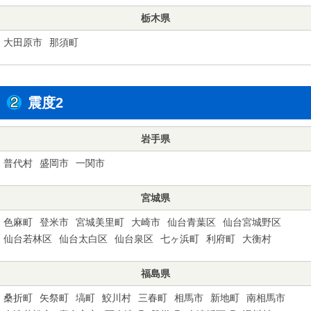
栃木県
大田原市
那須町
震度2
岩手県
普代村
盛岡市
一関市
宮城県
色麻町
登米市
宮城美里町
大崎市
仙台青葉区
仙台宮城野区
仙台若林区
仙台太白区
仙台泉区
七ヶ浜町
利府町
大衡村
福島県
桑折町
矢祭町
塙町
鮫川村
三春町
相馬市
新地町
南相馬市