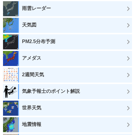
雨雲レーダー
天気図
PM2.5分布予測
アメダス
2週間天気
気象予報士のポイント解説
世界天気
地震情報