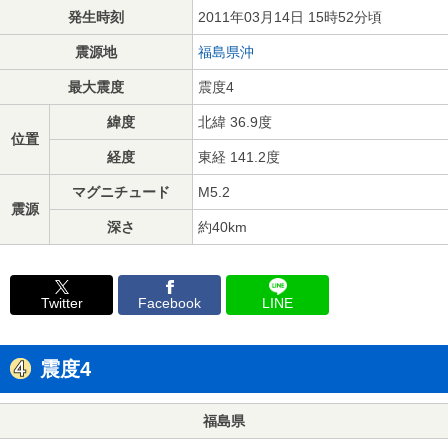
発生時刻
2011年03月14日 15時52分頃
震源地
福島県沖
最大震度
震度4
緯度
北緯 36.9度
位置
経度
東経 141.2度
マグニチュード
M5.2
震源
深さ
約40km
Twitter
Facebook
LINE
震度4
福島県