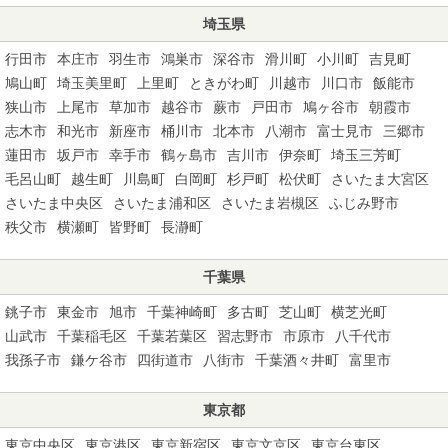
埼玉県
行田市
本庄市
羽生市
鴻巣市
深谷市
滑川町
小川町
吉見町
鳩山町
埼玉美里町
上里町
ときがわ町
川越市
川口市
飯能市
狭山市
上尾市
草加市
越谷市
蕨市
戸田市
鳩ヶ谷市
朝霞市
志木市
和光市
新座市
桶川市
北本市
八潮市
富士見市
三郷市
蓮田市
坂戸市
幸手市
鶴ヶ島市
吉川市
伊奈町
埼玉三芳町
毛呂山町
越生町
川島町
白岡町
杉戸町
松伏町
さいたま大宮区
さいたま中央区
さいたま浦和区
さいたま岩槻区
ふじみ野市
秩父市
横瀬町
皆野町
長瀞町
千葉県
銚子市
東金市
旭市
千葉神崎町
多古町
芝山町
横芝光町
山武市
千葉稲毛区
千葉若葉区
習志野市
市原市
八千代市
我孫子市
鎌ケ谷市
四街道市
八街市
千葉酒々井町
富里市
東京都
東京中央区
東京港区
東京新宿区
東京文京区
東京台東区