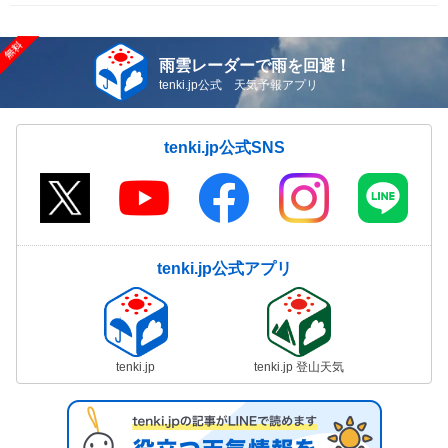
雨雲レーダーで雨を回避！
tenki.jp公式 天気予報アプリ
tenki.jp公式SNS
tenki.jp公式アプリ
tenki.jp
tenki.jp 登山天気