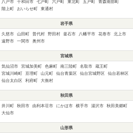
八戸市
十和田市
七戸町
六戸町
東北町
五戸町
青森南部町
階上町
おいらせ町
東通村
岩手県
久慈市
山田町
普代村
野田村
釜石市
八幡平市
花巻市
北上市
遠野市
一関市
奥州市
宮城県
気仙沼市
宮城加美町
色麻町
南三陸町
名取市
蔵王町
宮城川崎町
亘理町
山元町
仙台青葉区
仙台宮城野区
仙台若林区
仙台太白区
利府町
大衡村
秋田県
井川町
秋田市
由利本荘市
にかほ市
横手市
湯沢市
秋田美郷町
大仙市
山形県