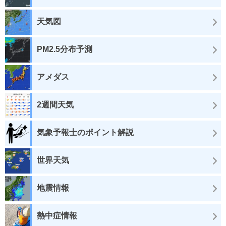
天気図
PM2.5分布予測
アメダス
2週間天気
気象予報士のポイント解説
世界天気
地震情報
熱中症情報