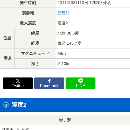
発生時刻
2011年03月10日 17時08分頃
震源地
三陸沖
最大震度
震度2
緯度
北緯 38.5度
位置
経度
東経 143.7度
マグニチュード
M5.7
震源
深さ
約10km
Twitter
Facebook
LINE
震度2
岩手県
盛岡市
矢巾町