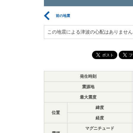
前の地震
この地震による津波の心配はありません
発生時刻
震源地
最大震度
緯度
位置
経度
マグニチュード