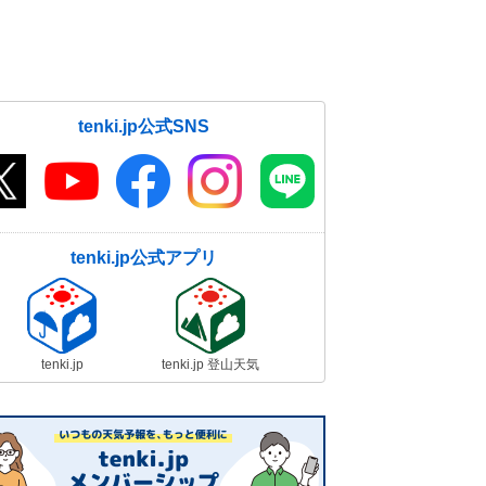
tenki.jp公式SNS
tenki.jp公式アプリ
tenki.jp
tenki.jp 登山天気