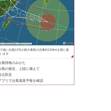
で強い台風13号が南大東島の北東約120kmを西に進
います
台風情報のみかた
台風の接近、上陸に備えて
知る防災
アプリで台風進路予報を確認