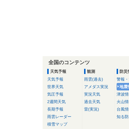
全国のコンテンツ
天気予報
観測
防災
天気予報
雨雲(過去)
警報・
世界天気
アメダス実況
地震
気圧予報
実況天気
津波情
2週間天気
過去天気
火山情
長期予報
雷(実況)
台風情
雨雲レーダー
知る防
積雪マップ