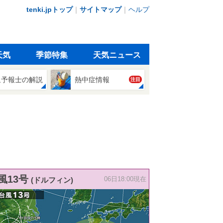
tenki.jpトップ
｜
サイトマップ
｜
ヘルプ
天気
季節特集
天気ニュース
象予報士の解説
熱中症情報
注目
風13号
(ドルフィン)
06日18:00現在