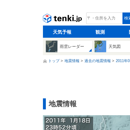
tenki.jp
検
天気予報
観測
雨雲レーダー
天気図
トップ
地震情報
過去の地震情報
2011年
地震情報