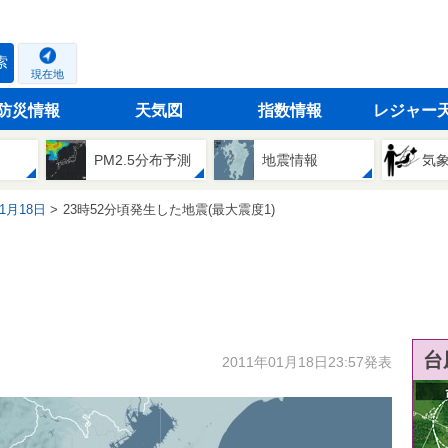
索
現在地
防災情報
天気図
指数情報
レジャー
PM2.5分布予測
地震情報
気
01月18日
23時52分頃発生した地震(最大震度1)
台
2011年01月18日23:57発表