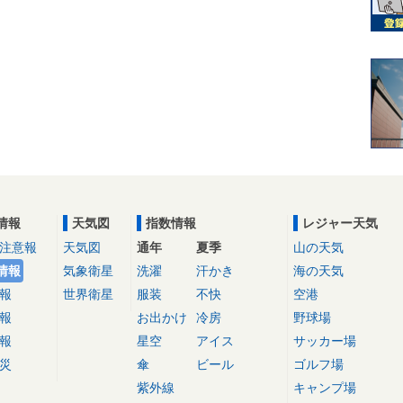
情報
天気図
指数情報
レジャー天気
注意報
天気図
通年
夏季
山の天気
情報
気象衛星
洗濯
汗かき
海の天気
報
世界衛星
服装
不快
空港
報
お出かけ
冷房
野球場
報
星空
アイス
サッカー場
災
傘
ビール
ゴルフ場
紫外線
キャンプ場