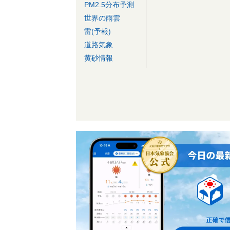
PM2.5分布予測
世界の雨雲
雷(予報)
道路気象
黄砂情報