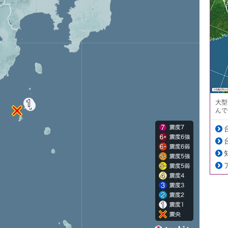
大型
んで