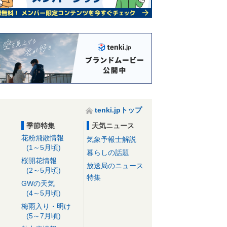
tenki.jpトップ
季節特集
天気ニュース
花粉飛散情報
気象予報士解説
(1～5月頃)
暮らしの話題
桜開花情報
放送局のニュース
(2～5月頃)
特集
GWの天気
(4～5月頃)
梅雨入り・明け
(5～7月頃)