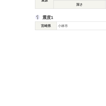
震源
深さ
震度1
宮崎県
小林市