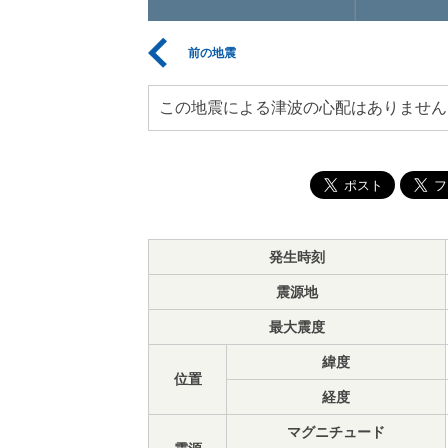
前の地震
この地震による津波の心配はありません
発生時刻
震源地
最大震度
緯度
位置
経度
マグニチュード