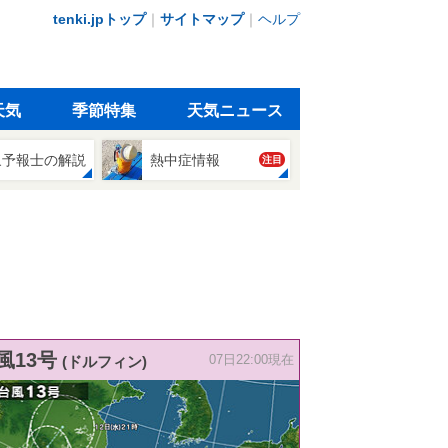
tenki.jpトップ
｜
サイトマップ
｜
ヘルプ
天気
季節特集
天気ニュース
象予報士の解説
熱中症情報
注目
風13号
(ドルフィン)
07日22:00現在