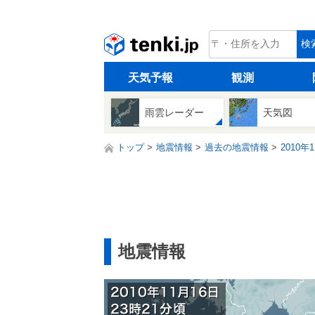
tenki.jp
検
天気予報
観測
雨雲レーダー
天気図
トップ
地震情報
過去の地震情報
2010年
地震情報