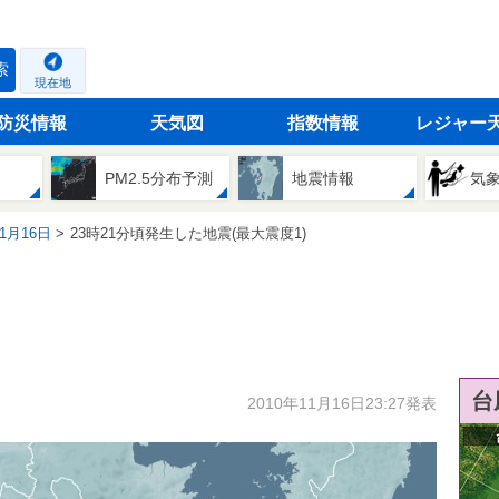
索
現在地
防災情報
天気図
指数情報
レジャー
PM2.5分布予測
地震情報
気
11月16日
23時21分頃発生した地震(最大震度1)
台
2010年11月16日23:27発表