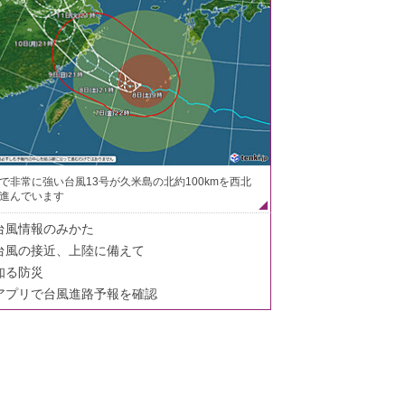
で非常に強い台風13号が久米島の北約100kmを西北
進んでいます
台風情報のみかた
台風の接近、上陸に備えて
知る防災
アプリで台風進路予報を確認