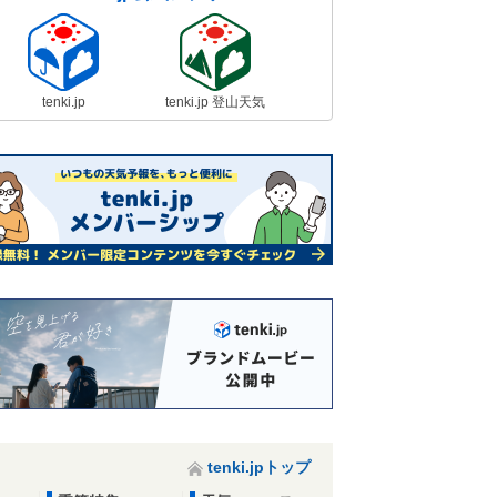
tenki.jp
tenki.jp 登山天気
tenki.jpトップ