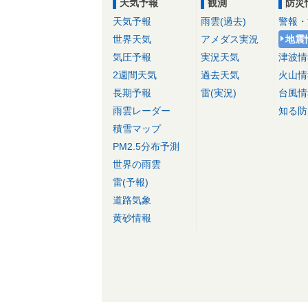
天気予報
観測
防災
天気予報
雨雲(過去)
警報・
世界天気
アメダス実況
地震
気圧予報
実況天気
津波情
2週間天気
過去天気
火山情
長期予報
雷(実況)
台風情
雨雲レーダー
知る防
積雪マップ
PM2.5分布予測
世界の雨雲
雷(予報)
道路気象
黄砂情報