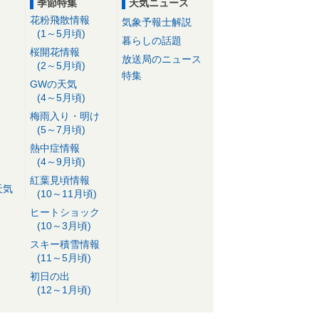
季節特集
天気ニュース
花粉飛散情報
気象予報士解説
(1～5月頃)
暮らしの話題
桜開花情報
放送局のニュース
(2～5月頃)
特集
GWの天気
(4～5月頃)
梅雨入り・明け
(5～7月頃)
熱中症情報
(4～9月頃)
紅葉見頃情報
天気
(10～11月頃)
ヒートショック
(10～3月頃)
スキー積雪情報
(11～5月頃)
初日の出
(12～1月頃)