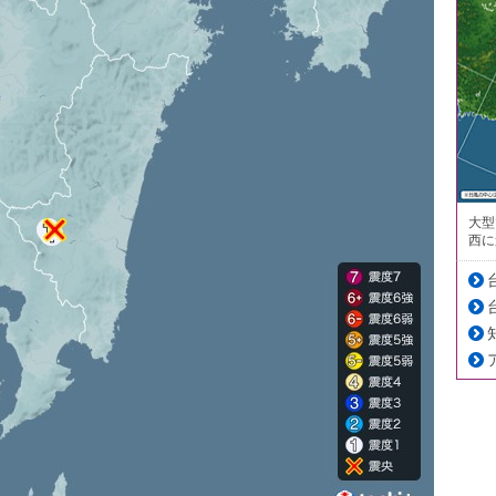
大型
西に