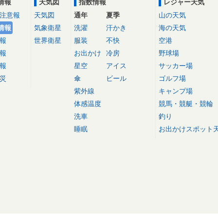
情報
天気図
指数情報
レジャー天気
注意報
天気図
通年
夏季
山の天気
情報
気象衛星
洗濯
汗かき
海の天気
報
世界衛星
服装
不快
空港
報
お出かけ
冷房
野球場
報
星空
アイス
サッカー場
災
傘
ビール
ゴルフ場
紫外線
キャンプ場
体感温度
競馬・競艇・競輪
洗車
釣り
睡眠
お出かけスポット