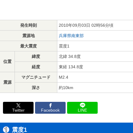
発生時刻
2010年09月03日 02時56分頃
震源地
兵庫県南東部
最大震度
震度1
緯度
北緯 34.8度
位置
経度
東経 134.8度
マグニチュード
M2.4
震源
深さ
約10km
Twitter
Facebook
LINE
震度1