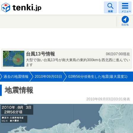
tenki.jp
検索
メニュー
現在地
台風13号情報
06日07:00現在
大型で強い台風13号が南大東島の東約300kmを西北西に進んでい
ます
過去の地震情報
2010年09月03日
02時56分頃発生した地震(最大震度1)
地震情報
2010年09月03日03:01発表