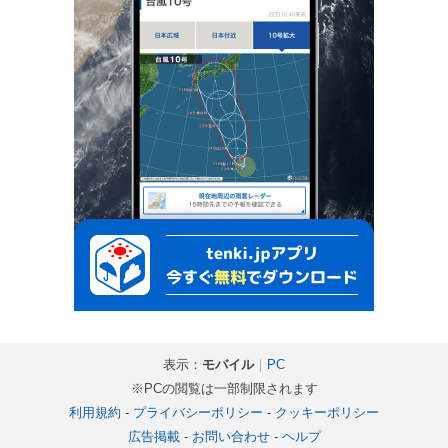
表示：
モバイル
｜
PC
※PCの閲覧は一部制限されます
利用規約
-
プライバシーポリシー
-
クッキーポリシー
広告掲載
-
お問い合わせ
-
ヘルプ