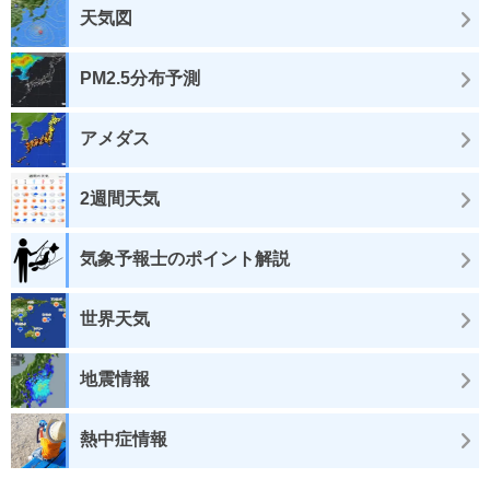
天気図
PM2.5分布予測
アメダス
2週間天気
気象予報士のポイント解説
世界天気
地震情報
熱中症情報