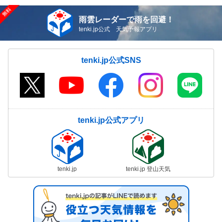
雨雲レーダーで雨を回避！
tenki.jp公式 天気予報アプリ
tenki.jp公式SNS
tenki.jp公式アプリ
tenki.jp
tenki.jp 登山天気