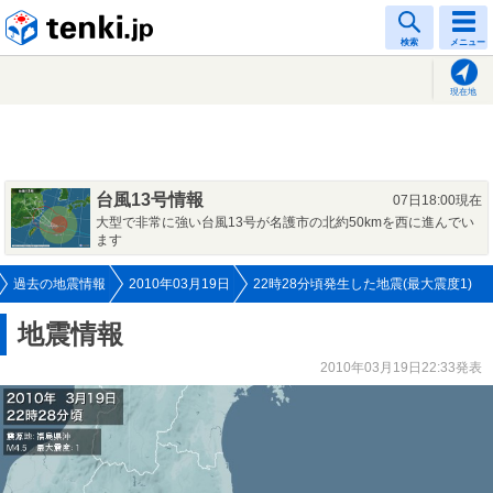
tenki.jp
検索
メニュー
現在地
台風13号情報
07日18:00現在
大型で非常に強い台風13号が名護市の北約50kmを西に進んでい
ます
過去の地震情報
2010年03月19日
22時28分頃発生した地震(最大震度1)
地震情報
2010年03月19日22:33発表