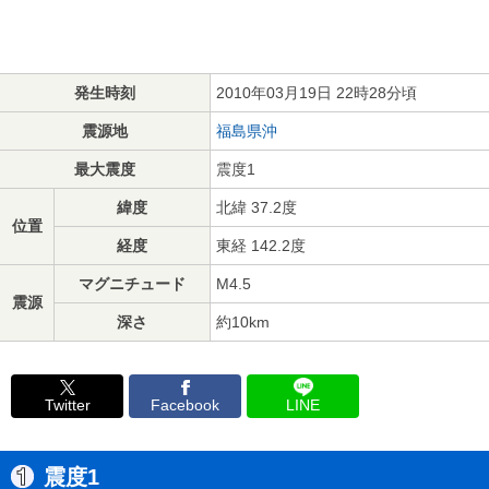
発生時刻
2010年03月19日 22時28分頃
震源地
福島県沖
最大震度
震度1
緯度
北緯 37.2度
位置
経度
東経 142.2度
マグニチュード
M4.5
震源
深さ
約10km
Twitter
Facebook
LINE
震度1