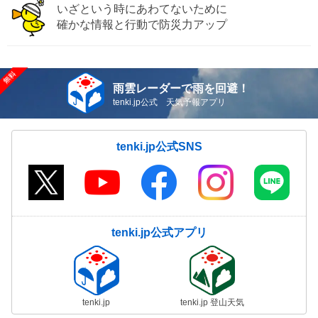
いざという時にあわてないために
確かな情報と行動で防災力アップ
雨雲レーダーで雨を回避！
tenki.jp公式 天気予報アプリ
tenki.jp公式SNS
tenki.jp公式アプリ
tenki.jp
tenki.jp 登山天気