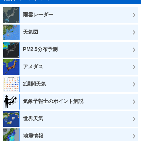
雨雲レーダー
天気図
PM2.5分布予測
アメダス
2週間天気
気象予報士のポイント解説
世界天気
地震情報