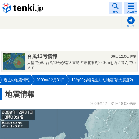
tenki.jp
検索
メニュー
現在地
台風13号情報
06日12:00現在
大型で強い台風13号が南大東島の東北東約220kmを西に進んでい
ます
過去の地震情報
2009年12月31日
18時03分頃発生した地震(最大震度2)
地震情報
2009年12月31日18:08発表