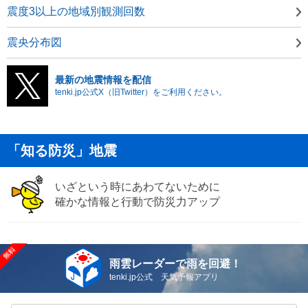
震度3以上の地域別観測回数
震央分布図
最新の地震情報を配信
tenki.jp公式X（旧Twitter）をご利用ください。
「知る防災」地震
いざという時にあわてないために
確かな情報と行動で防災力アップ
雨雲レーダーで雨を回避！
tenki.jp公式 天気予報アプリ