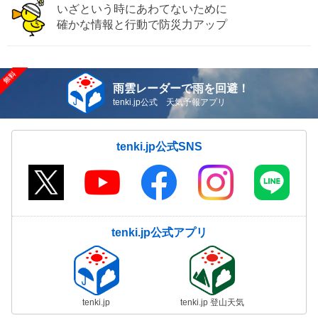
いざという時にあわてないために
確かな情報と行動で防災力アップ
雨雲レーダーで雨を回避！
tenki.jp公式 天気予報アプリ
tenki.jp公式SNS
tenki.jp公式アプリ
tenki.jp
tenki.jp 登山天気