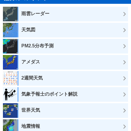
雨雲レーダー
天気図
PM2.5分布予測
アメダス
2週間天気
気象予報士のポイント解説
世界天気
地震情報