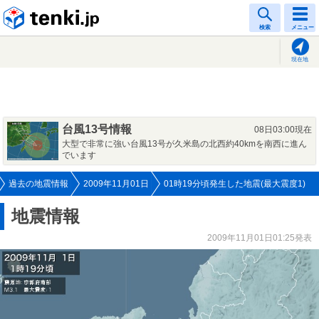
tenki.jp
検索
メニュー
現在地
台風13号情報
08日03:00現在
大型で非常に強い台風13号が久米島の北西約40kmを南西に進ん
でいます
過去の地震情報
2009年11月01日
01時19分頃発生した地震(最大震度1)
地震情報
2009年11月01日01:25発表