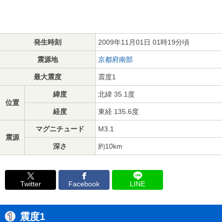
発生時刻
2009年11月01日 01時19分頃
震源地
京都府南部
最大震度
震度1
緯度
北緯 35.1度
位置
経度
東経 135.6度
マグニチュード
M3.1
震源
深さ
約10km
Twitter
Facebook
LINE
震度1