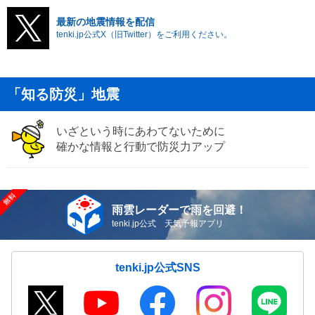
最新の地震情報を配信
tenki.jp公式X（旧Twitter）をご利用ください。
「知る防災」地震
いざという時にあわてないために
確かな情報と行動で防災力アップ
雨雲レーダーで雨を回避！
tenki.jp公式 天気予報アプリ
tenki.jp公式SNS