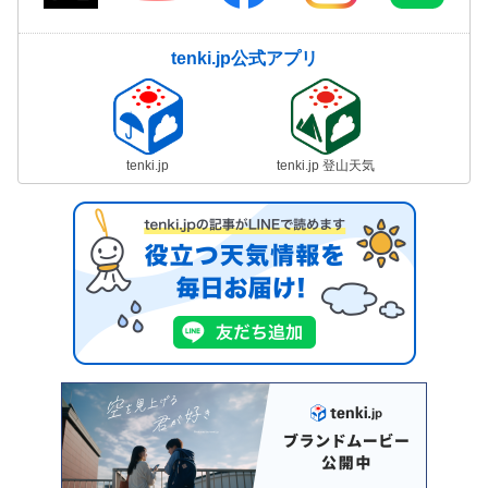
tenki.jp公式アプリ
tenki.jp
tenki.jp 登山天気