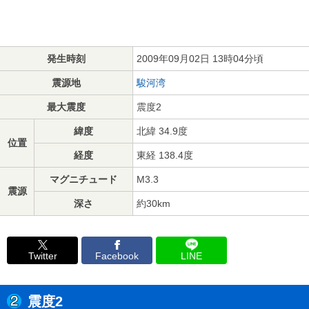
発生時刻
2009年09月02日 13時04分頃
震源地
駿河湾
最大震度
震度2
緯度
北緯 34.9度
位置
経度
東経 138.4度
マグニチュード
M3.3
震源
深さ
約30km
Twitter
Facebook
LINE
震度2