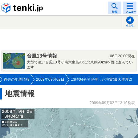
tenki.jp
検索
メニュー
現在地
台風13号情報
06日20:00現在
大型で強い台風13号が南大東島の北北東約90kmを西に進んでい
ます
過去の地震情報
2009年09月02日
13時04分頃発生した地震(最大震度2)
地震情報
2009年09月02日13:10発表