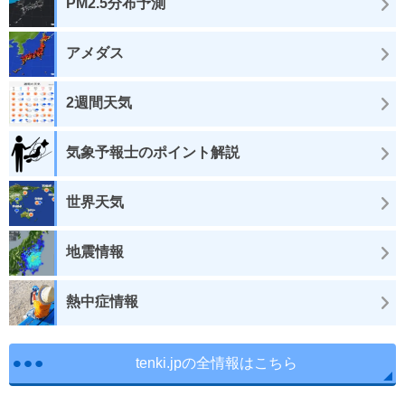
PM2.5分布予測
アメダス
2週間天気
気象予報士のポイント解説
世界天気
地震情報
熱中症情報
tenki.jpの全情報はこちら