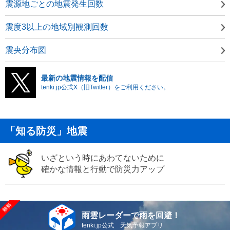
震源地ごとの地震発生回数
震度3以上の地域別観測回数
震央分布図
最新の地震情報を配信
tenki.jp公式X（旧Twitter）をご利用ください。
「知る防災」地震
いざという時にあわてないために
確かな情報と行動で防災力アップ
雨雲レーダーで雨を回避！
tenki.jp公式 天気予報アプリ