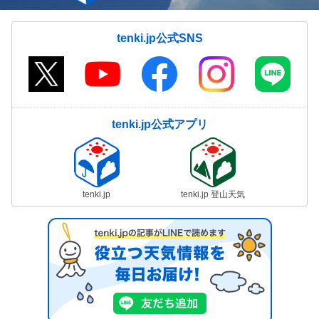
tenki.jp公式SNS
tenki.jp公式アプリ
tenki.jp
tenki.jp 登山天気