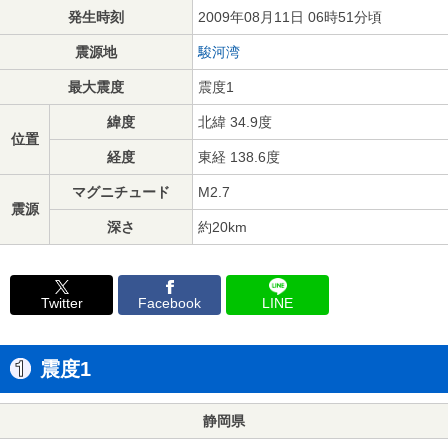
発生時刻
2009年08月11日 06時51分頃
震源地
駿河湾
最大震度
震度1
緯度
北緯 34.9度
位置
経度
東経 138.6度
マグニチュード
M2.7
震源
深さ
約20km
Twitter
Facebook
LINE
震度1
静岡県