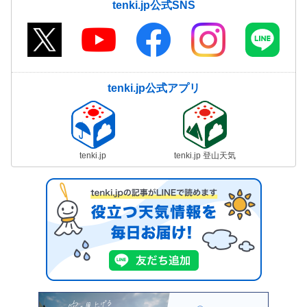
tenki.jp公式SNS
tenki.jp公式アプリ
tenki.jp
tenki.jp 登山天気