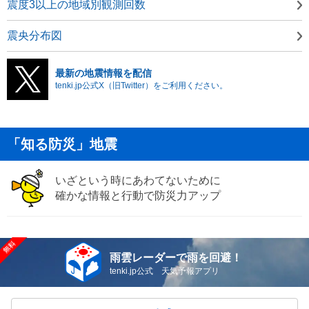
震度3以上の地域別観測回数
震央分布図
最新の地震情報を配信
tenki.jp公式X（旧Twitter）をご利用ください。
「知る防災」地震
いざという時にあわてないために
確かな情報と行動で防災力アップ
雨雲レーダーで雨を回避！
tenki.jp公式 天気予報アプリ