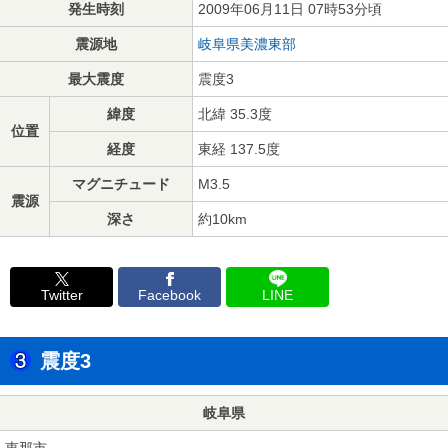
発生時刻
2009年06月11日 07時53分頃
震源地
岐阜県美濃東部
最大震度
震度3
緯度
北緯 35.3度
位置
経度
東経 137.5度
マグニチュード
M3.5
震源
深さ
約10km
Twitter
Facebook
LINE
震度3
岐阜県
恵那市