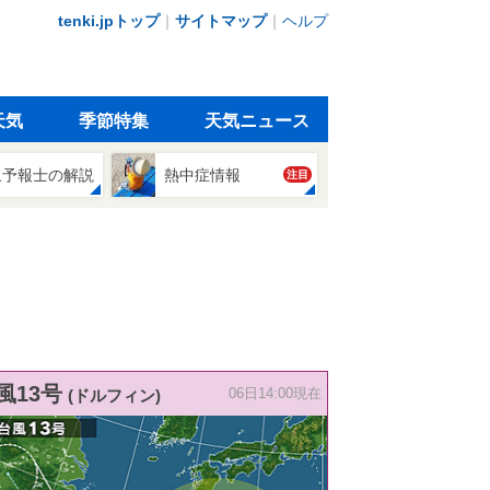
tenki.jpトップ
｜
サイトマップ
｜
ヘルプ
天気
季節特集
天気ニュース
象予報士の解説
熱中症情報
注目
風13号
(ドルフィン)
06日14:00現在