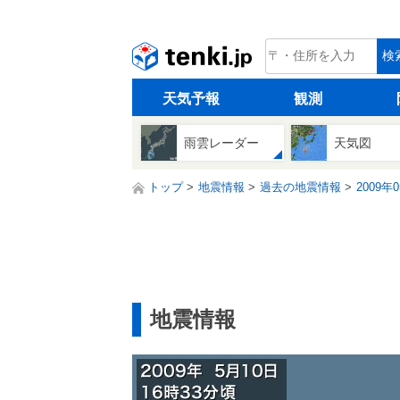
tenki.jp
検
天気予報
観測
雨雲レーダー
天気図
トップ
地震情報
過去の地震情報
2009年
地震情報