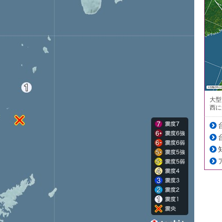
大型
西に