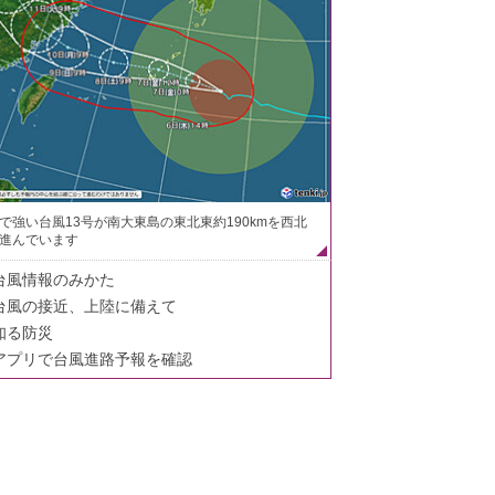
で強い台風13号が南大東島の東北東約190kmを西北
進んでいます
台風情報のみかた
台風の接近、上陸に備えて
知る防災
アプリで台風進路予報を確認