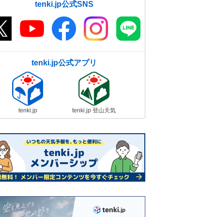
tenki.jp公式SNS
tenki.jp公式アプリ
tenki.jp
tenki.jp 登山天気