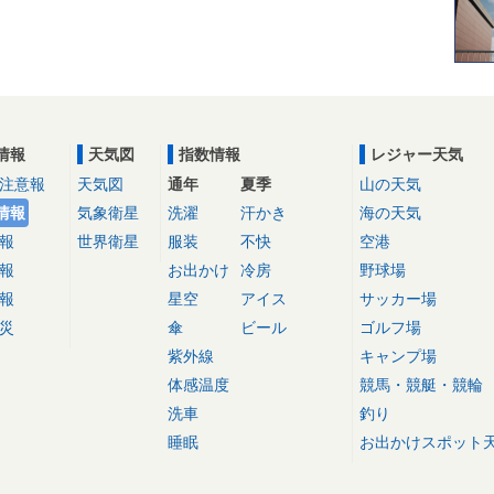
情報
天気図
指数情報
レジャー天気
注意報
天気図
通年
夏季
山の天気
情報
気象衛星
洗濯
汗かき
海の天気
報
世界衛星
服装
不快
空港
報
お出かけ
冷房
野球場
報
星空
アイス
サッカー場
災
傘
ビール
ゴルフ場
紫外線
キャンプ場
体感温度
競馬・競艇・競輪
洗車
釣り
睡眠
お出かけスポット