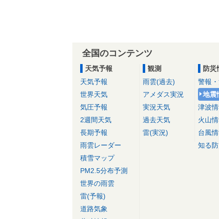
全国のコンテンツ
天気予報
観測
防災
天気予報
雨雲(過去)
警報・
世界天気
アメダス実況
地震
気圧予報
実況天気
津波情
2週間天気
過去天気
火山情
長期予報
雷(実況)
台風情
雨雲レーダー
知る防
積雪マップ
PM2.5分布予測
世界の雨雲
雷(予報)
道路気象