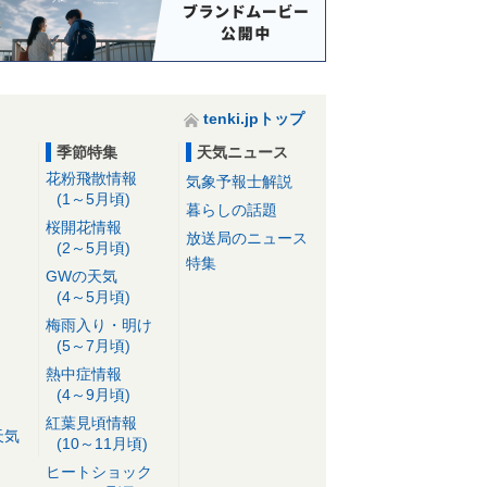
tenki.jpトップ
季節特集
天気ニュース
花粉飛散情報
気象予報士解説
(1～5月頃)
暮らしの話題
桜開花情報
放送局のニュース
(2～5月頃)
特集
GWの天気
(4～5月頃)
梅雨入り・明け
(5～7月頃)
熱中症情報
(4～9月頃)
紅葉見頃情報
天気
(10～11月頃)
ヒートショック