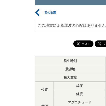
前の地震
この地震による津波の心配はありません
発生時刻
震源地
最大震度
緯度
位置
経度
マグニチュード