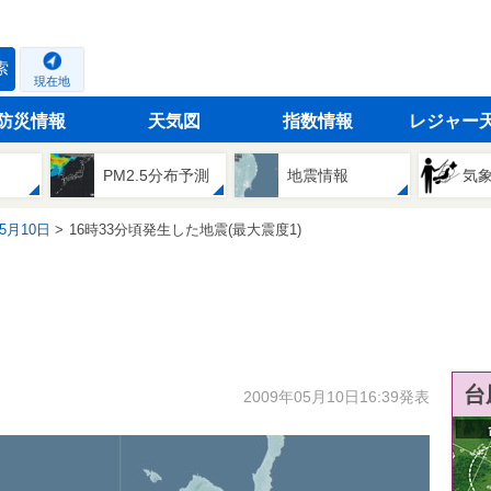
索
現在地
防災情報
天気図
指数情報
レジャー
PM2.5分布予測
地震情報
気
05月10日
16時33分頃発生した地震(最大震度1)
台
2009年05月10日16:39発表