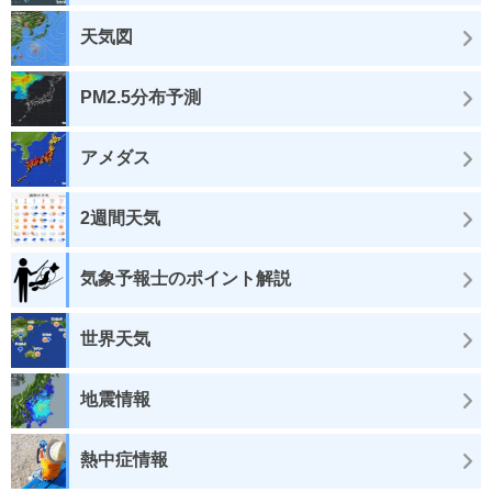
天気図
PM2.5分布予測
アメダス
2週間天気
気象予報士のポイント解説
世界天気
地震情報
熱中症情報