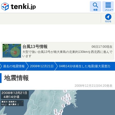
tenki.jp
検索
メニュー
現在地
台風13号情報
06日17:00現在
大型で強い台風13号が南大東島の北東約130kmを西北西に進んで
います
過去の地震情報
2008年12月21日
04時14分頃発生した地震(最大震度2)
地震情報
2008年12月21日04:20発表