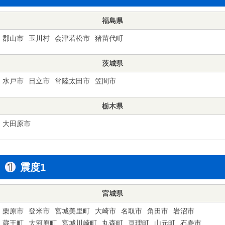
福島県
郡山市
玉川村
会津若松市
猪苗代町
茨城県
水戸市
日立市
常陸太田市
笠間市
栃木県
大田原市
震度1
宮城県
栗原市
登米市
宮城美里町
大崎市
名取市
角田市
岩沼市
蔵王町
大河原町
宮城川崎町
丸森町
亘理町
山元町
石巻市