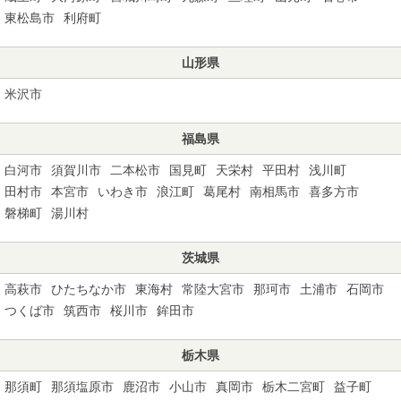
東松島市
利府町
山形県
米沢市
福島県
白河市
須賀川市
二本松市
国見町
天栄村
平田村
浅川町
田村市
本宮市
いわき市
浪江町
葛尾村
南相馬市
喜多方市
磐梯町
湯川村
茨城県
高萩市
ひたちなか市
東海村
常陸大宮市
那珂市
土浦市
石岡市
つくば市
筑西市
桜川市
鉾田市
栃木県
那須町
那須塩原市
鹿沼市
小山市
真岡市
栃木二宮町
益子町