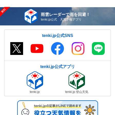
雨雲レーダーで雨を回避！
tenki.jp公式 天気予報アプリ
tenki.jp公式SNS
tenki.jp公式アプリ
tenki.jp
tenki.jp 登山天気