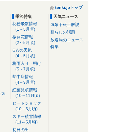
tenki.jpトップ
季節特集
天気ニュース
花粉飛散情報
気象予報士解説
(1～5月頃)
暮らしの話題
桜開花情報
放送局のニュース
(2～5月頃)
特集
GWの天気
(4～5月頃)
梅雨入り・明け
(5～7月頃)
熱中症情報
(4～9月頃)
紅葉見頃情報
天気
(10～11月頃)
ヒートショック
(10～3月頃)
スキー積雪情報
(11～5月頃)
初日の出