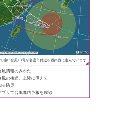
で強い台風13号が名護市付近を西南西に進んでいます
台風情報のみかた
台風の接近、上陸に備えて
知る防災
アプリで台風進路予報を確認