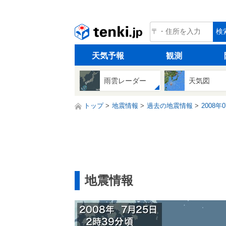
tenki.jp
検
天気予報
観測
雨雲レーダー
天気図
トップ
地震情報
過去の地震情報
2008年
地震情報