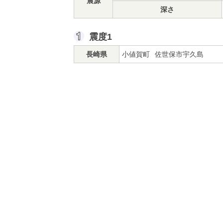
震源
深さ
震度1
長崎県
小値賀町
佐世保市宇久島