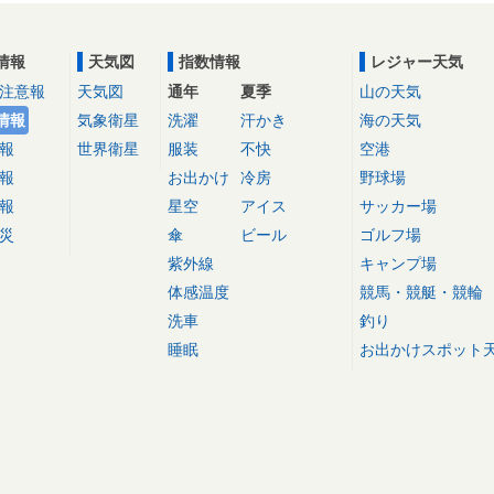
情報
天気図
指数情報
レジャー天気
注意報
天気図
通年
夏季
山の天気
情報
気象衛星
洗濯
汗かき
海の天気
報
世界衛星
服装
不快
空港
報
お出かけ
冷房
野球場
報
星空
アイス
サッカー場
災
傘
ビール
ゴルフ場
紫外線
キャンプ場
体感温度
競馬・競艇・競輪
洗車
釣り
睡眠
お出かけスポット