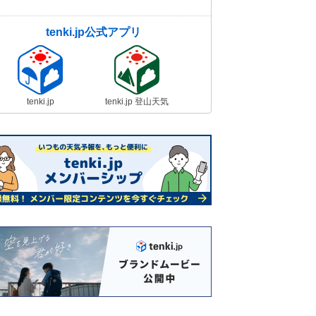
tenki.jp公式アプリ
tenki.jp
tenki.jp 登山天気