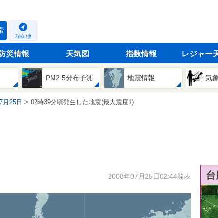
索
現在地
防災情報
天気図
指数情報
レジャー
PM2.5分布予測
地震情報
気
07月25日
02時39分頃発生した地震(最大震度1)
台
2008年07月25日02:44発表