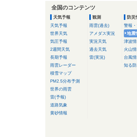
全国のコンテンツ
天気予報
観測
防災
天気予報
雨雲(過去)
警報・
世界天気
アメダス実況
地震
気圧予報
実況天気
津波情
2週間天気
過去天気
火山情
長期予報
雷(実況)
台風情
雨雲レーダー
知る防
積雪マップ
PM2.5分布予測
世界の雨雲
雷(予報)
道路気象
黄砂情報