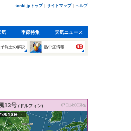
tenki.jpトップ
｜
サイトマップ
｜
ヘルプ
天気
季節特集
天気ニュース
象予報士の解説
熱中症情報
注目
風13号
(ドルフィン)
07日14:00現在