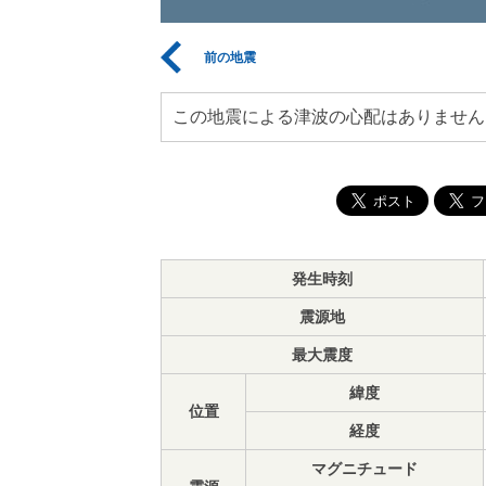
前の地震
この地震による津波の心配はありません
発生時刻
震源地
最大震度
緯度
位置
経度
マグニチュード