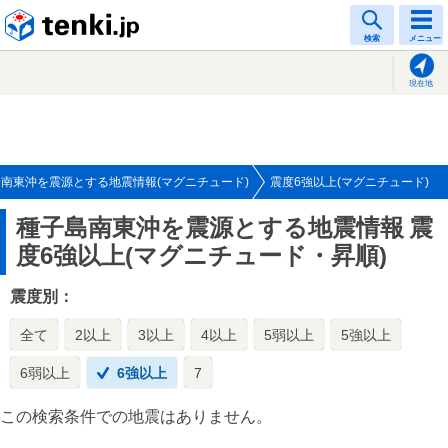
tenki.jp
検索
メニュー
現在地
南東沖を震源とする地震情報(マグニチュード)
震度6強以上(マグニチュード)
種子島南東沖を震源とする地震情報
震
度6強以上(マグニチュード・昇順)
震度別：
全て
2以上
3以上
4以上
5弱以上
5強以上
6弱以上
6強以上
7
この検索条件での地震はありません。