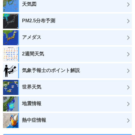
天気図
PM2.5分布予測
アメダス
2週間天気
気象予報士のポイント解説
世界天気
地震情報
熱中症情報