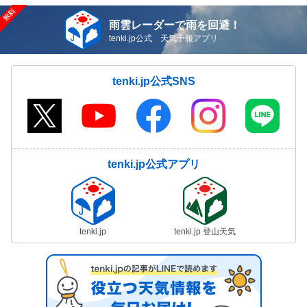
雨雲レーダーで雨を回避！
tenki.jp公式 天気予報アプリ
tenki.jp公式SNS
tenki.jp公式アプリ
tenki.jp
tenki.jp 登山天気