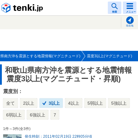
tenki.jp
検索
メニュー
現在地
県南方沖を震源とする地震情報(マグニチュード)
震度3以上(マグニチュード)
和歌山県南方沖を震源とする地震情報
震度3以上(マグニチュード・昇順)
震度別：
全て
2以上
3以上
4以上
5弱以上
5強以上
6弱以上
6強以上
7
1件～3件(全3件)
発生時刻：2011年02月19日 22時05分頃