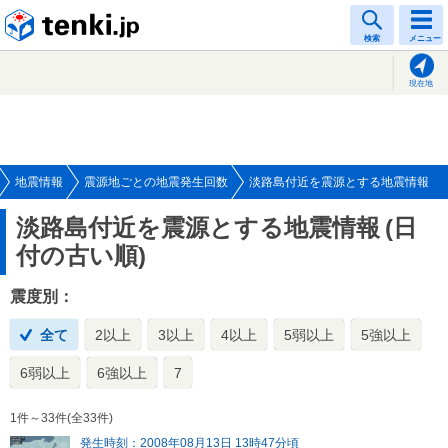
tenki.jp
検索
メニュー
現在地
地震情報
震源地ごとの地震発生回数
淡路島付近を震源とする地震情報
淡路島付近を震源とする地震情報
(日
付の古い順)
震度別：
全て
2以上
3以上
4以上
5弱以上
5強以上
6弱以上
6強以上
7
1件～33件(全33件)
発生時刻：2008年08月13日 13時47分頃