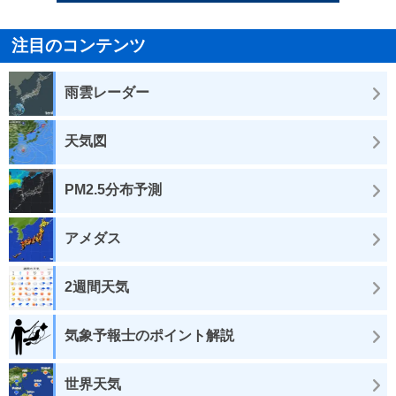
注目のコンテンツ
雨雲レーダー
天気図
PM2.5分布予測
アメダス
2週間天気
気象予報士のポイント解説
世界天気