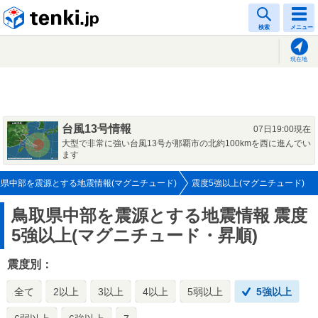
tenki.jp
検索
メニュー
現在地
台風13号情報
07日19:00現在
大型で非常に強い台風13号が那覇市の北約100kmを西に進んでい
ます
県中部を震源とする地震情報(マグニチュード)
震度5強以上(マグニチュード)
鳥取県中部を震源とする地震情報
震度
5強以上(マグニチュード・昇順)
震度別：
全て
2以上
3以上
4以上
5弱以上
5強以上