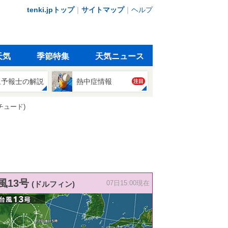
tenki.jpトップ
｜
サイトマップ
｜
ヘルプ
天気
季節特集
天気ニュース
象予報士の解説
熱中症情報
注目
チュード)
風13号
(ドルフィン)
07日15:00現在