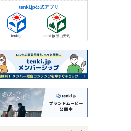
tenki.jp公式アプリ
tenki.jp
tenki.jp 登山天気