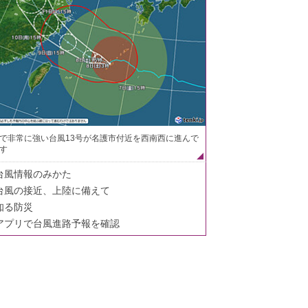
で非常に強い台風13号が名護市付近を西南西に進んで
す
台風情報のみかた
台風の接近、上陸に備えて
知る防災
アプリで台風進路予報を確認