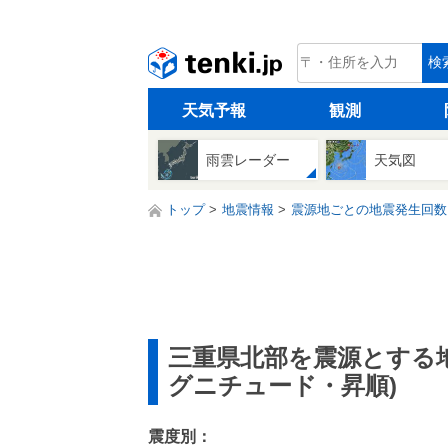
tenki.jp
検
天気予報
観測
雨雲レーダー
天気図
トップ
地震情報
震源地ごとの地震発生回数
三重県北部を震源とする
グニチュード・昇順)
震度別：