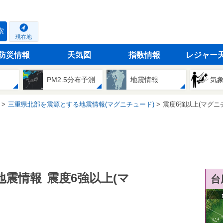
索
現在地
防災情報
天気図
指数情報
レジャー
PM2.5分布予測
地震情報
気
三重県北部を震源とする地震情報(マグニチュード)
震度6強以上(マグニ
地震情報
震度6強以上(マ
台