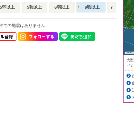
5弱以上
5強以上
6弱以上
6強以上
7
件での地震はありません。
大型
いま