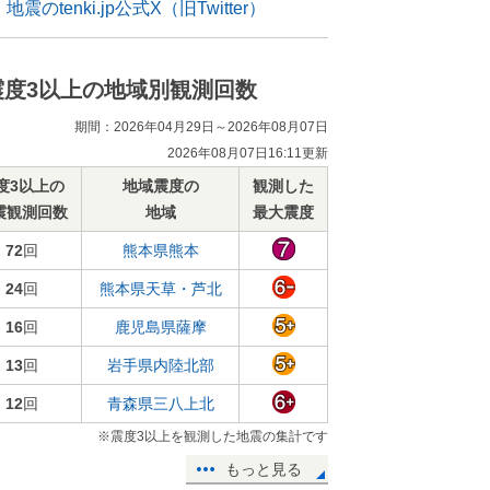
地震のtenki.jp公式X（旧Twitter）
震度3以上の地域別観測回数
期間：2026年04月29日～2026年08月07日
2026年08月07日16:11更新
度3以上の
地域震度の
観測した
震観測回数
地域
最大震度
72
回
熊本県熊本
24
回
熊本県天草・芦北
16
回
鹿児島県薩摩
13
回
岩手県内陸北部
12
回
青森県三八上北
※震度3以上を観測した地震の集計です
もっと見る