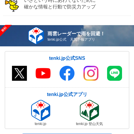
いざという時にあわてないために
確かな情報と行動で防災力アップ
雨雲レーダーで雨を回避！
tenki.jp公式 天気予報アプリ
tenki.jp公式SNS
tenki.jp公式アプリ
tenki.jp
tenki.jp 登山天気