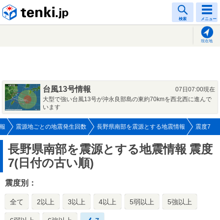
tenki.jp
検索
メニュー
現在地
台風13号情報
07日07:00現在
大型で強い台風13号が沖永良部島の東約70kmを西北西に進んで
います
報
震源地ごとの地震発生回数
長野県南部を震源とする地震情報
震度7
長野県南部を震源とする地震情報
震度
7(日付の古い順)
震度別：
全て
2以上
3以上
4以上
5弱以上
5強以上