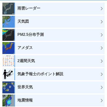
雨雲レーダー
天気図
PM2.5分布予測
アメダス
2週間天気
気象予報士のポイント解説
世界天気
地震情報