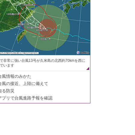
で非常に強い台風13号が久米島の北西約70kmを西に
でいます
台風情報のみかた
台風の接近、上陸に備えて
知る防災
アプリで台風進路予報を確認