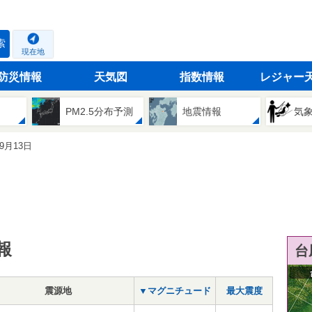
索
現在地
防災情報
天気図
指数情報
レジャー
PM2.5分布予測
地震情報
気
09月13日
報
台
震源地
▼マグニチュード
最大震度