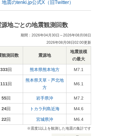
地震のtenki.jp公式X（旧Twitter）
震源地ごとの地震観測回数
期間：2026年04月30日～2026年08月08日
2026年08月08日02:00更新
地震規模
震観測回数
震源地
の最大
333
回
熊本県熊本地方
M7.1
熊本県天草・芦北地
111
回
M6.1
方
55
回
岩手県沖
M7.2
24
回
トカラ列島近海
M4.6
22
回
宮城県沖
M6.4
※震度1以上を観測した地震の集計です