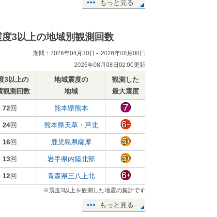
もっと見る
震度3以上の地域別観測回数
期間：2026年04月30日～2026年08月08日
2026年08月08日02:00更新
度3以上の
地域震度の
観測した
震観測回数
地域
最大震度
72
回
熊本県熊本
24
回
熊本県天草・芦北
16
回
鹿児島県薩摩
13
回
岩手県内陸北部
12
回
青森県三八上北
※震度3以上を観測した地震の集計です
もっと見る