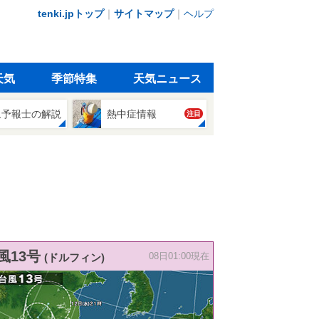
tenki.jpトップ
｜
サイトマップ
｜
ヘルプ
天気
季節特集
天気ニュース
象予報士の解説
熱中症情報
注目
風13号
(ドルフィン)
08日01:00現在