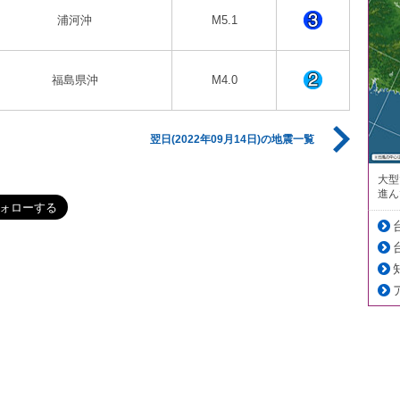
浦河沖
M5.1
福島県沖
M4.0
翌日(2022年09月14日)の地震一覧
大型
進ん