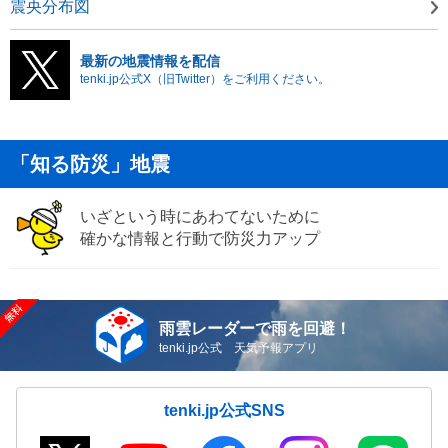
震央分布図
最新の地震情報を配信
tenki.jp公式X（旧Twitter）をご利用ください。
「知る防災」地震
いざという時にあわてないために
確かな情報と行動で防災力アップ
雨雲レーダーで雨を回避！
tenki.jp公式 天気予報アプリ
tenki.jp公式SNS