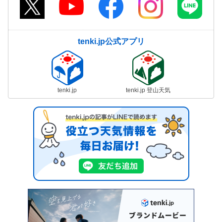
tenki.jp公式アプリ
tenki.jp
tenki.jp 登山天気