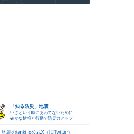
「知る防災」地震
いざという時にあわてないために
確かな情報と行動で防災力アップ
地震のtenki.jp公式X（旧Twitter）