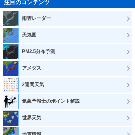
注目のコンテンツ
雨雲レーダー
天気図
PM2.5分布予測
アメダス
2週間天気
気象予報士のポイント解説
世界天気
地震情報