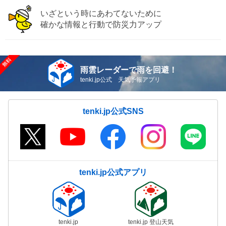
いざという時にあわてないために
確かな情報と行動で防災力アップ
雨雲レーダーで雨を回避！
tenki.jp公式 天気予報アプリ
tenki.jp公式SNS
tenki.jp公式アプリ
tenki.jp
tenki.jp 登山天気