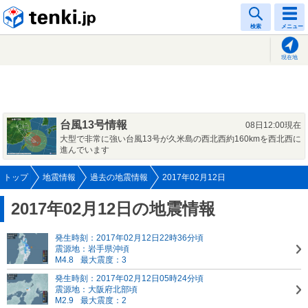
tenki.jp
検索
メニュー
現在地
台風13号情報
08日12:00現在
大型で非常に強い台風13号が久米島の西北西約160kmを西北西に
進んでいます
トップ
地震情報
過去の地震情報
2017年02月12日
2017年02月12日の地震情報
発生時刻：2017年02月12日22時36分頃
震源地：岩手県沖頃
M4.8
最大震度：3
発生時刻：2017年02月12日05時24分頃
震源地：大阪府北部頃
M2.9
最大震度：2