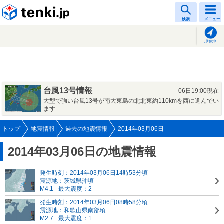
tenki.jp
検索
メニュー
現在地
台風13号情報
06日19:00現在
大型で強い台風13号が南大東島の北北東約110kmを西に進んでい
ます
トップ
地震情報
過去の地震情報
2014年03月06日
2014年03月06日の地震情報
発生時刻：2014年03月06日14時53分頃
震源地：茨城県沖頃
M4.1
最大震度：2
発生時刻：2014年03月06日08時58分頃
震源地：和歌山県南部頃
M2.7
最大震度：1