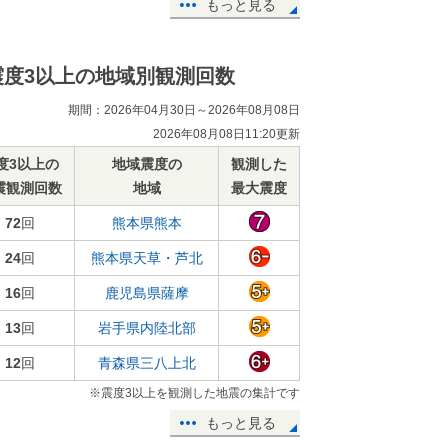
もっと見る
震度3以上の地域別観測回数
期間：2026年04月30日～2026年08月08日
2026年08月08日11:20更新
度3以上の
地域震度の
観測した
震観測回数
地域
最大震度
72
回
熊本県熊本
24
回
熊本県天草・芦北
16
回
鹿児島県薩摩
13
回
岩手県内陸北部
12
回
青森県三八上北
※震度3以上を観測した地震の集計です
もっと見る