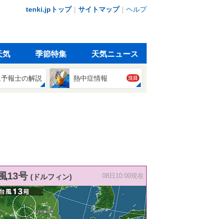
tenki.jpトップ
｜
サイトマップ
｜
ヘルプ
天気
季節特集
天気ニュース
象予報士の解説
熱中症情報
注目
風13号
(ドルフィン)
08日10:00現在