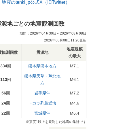
地震のtenki.jp公式X（旧Twitter）
震源地ごとの地震観測回数
期間：2026年04月30日～2026年08月08日
2026年08月08日11:20更新
地震規模
震観測回数
震源地
の最大
334
回
熊本県熊本地方
M7.1
熊本県天草・芦北地
113
回
M6.1
方
56
回
岩手県沖
M7.2
24
回
トカラ列島近海
M4.6
22
回
宮城県沖
M6.4
※震度1以上を観測した地震の集計です