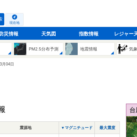
索
現在地
防災情報
天気図
指数情報
レジャー
PM2.5分布予測
地震情報
気
03月04日
報
台
震源地
▼マグニチュード
最大震度