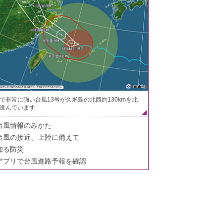
で非常に強い台風13号が久米島の北西約130kmを北
進んでいます
台風情報のみかた
台風の接近、上陸に備えて
知る防災
アプリで台風進路予報を確認