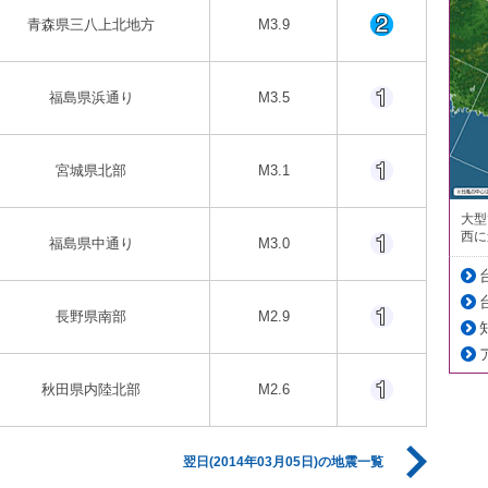
青森県三八上北地方
M3.9
福島県浜通り
M3.5
宮城県北部
M3.1
大型
西に
福島県中通り
M3.0
長野県南部
M2.9
秋田県内陸北部
M2.6
翌日(2014年03月05日)の地震一覧