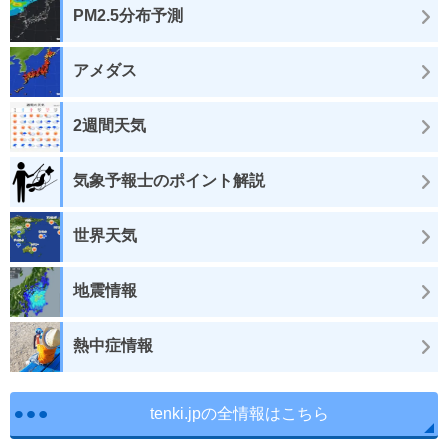
PM2.5分布予測
アメダス
2週間天気
気象予報士のポイント解説
世界天気
地震情報
熱中症情報
tenki.jpの全情報はこちら