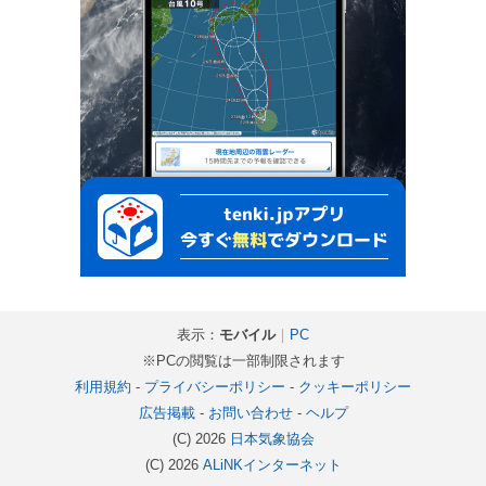
表示：
モバイル
｜
PC
※PCの閲覧は一部制限されます
利用規約
-
プライバシーポリシー
-
クッキーポリシー
広告掲載
-
お問い合わせ
-
ヘルプ
(C) 2026
日本気象協会
(C) 2026
ALiNKインターネット