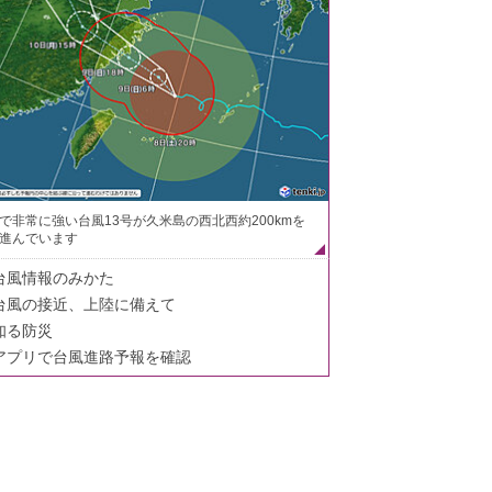
で非常に強い台風13号が久米島の西北西約200kmを
進んでいます
台風情報のみかた
台風の接近、上陸に備えて
知る防災
アプリで台風進路予報を確認