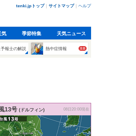
tenki.jpトップ
｜
サイトマップ
｜
ヘルプ
天気
季節特集
天気ニュース
象予報士の解説
熱中症情報
注目
風13号
(ドルフィン)
08日20:00現在