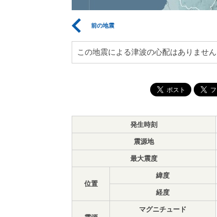
前の地震
この地震による津波の心配はありません
発生時刻
震源地
最大震度
緯度
位置
経度
マグニチュード