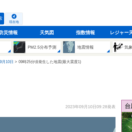
索
現在地
防災情報
天気図
指数情報
レジャー
PM2.5分布予測
地震情報
気
09月10日
09時25分頃発生した地震(最大震度1)
台
2023年09月10日09:28発表