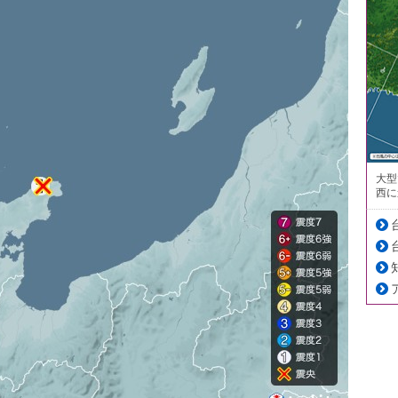
大型
西に