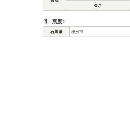
震源
深さ
震度1
石川県
珠洲市