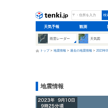
tenki.jp
検
天気予報
観測
雨雲レーダー
天気図
トップ
地震情報
過去の地震情報
2023年
地震情報