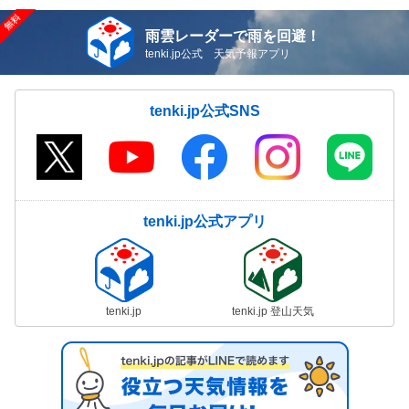
雨雲レーダーで雨を回避！
tenki.jp公式 天気予報アプリ
tenki.jp公式SNS
tenki.jp公式アプリ
tenki.jp
tenki.jp 登山天気