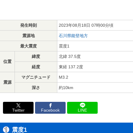
発生時刻
2023年08月18日 07時00分頃
震源地
石川県能登地方
最大震度
震度1
緯度
北緯 37.5度
位置
経度
東経 137.2度
マグニチュード
M3.2
震源
深さ
約10km
Twitter
Facebook
LINE
震度1