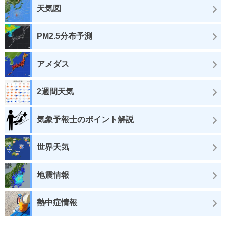
天気図
PM2.5分布予測
アメダス
2週間天気
気象予報士のポイント解説
世界天気
地震情報
熱中症情報