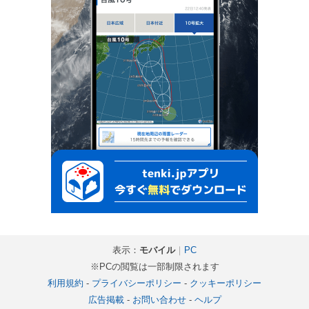
表示：
モバイル
｜
PC
※PCの閲覧は一部制限されます
利用規約
-
プライバシーポリシー
-
クッキーポリシー
広告掲載
-
お問い合わせ
-
ヘルプ