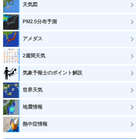
天気図
PM2.5分布予測
アメダス
2週間天気
気象予報士のポイント解説
世界天気
地震情報
熱中症情報