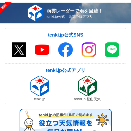
雨雲レーダーで雨を回避！
tenki.jp公式 天気予報アプリ
tenki.jp公式SNS
tenki.jp公式アプリ
tenki.jp
tenki.jp 登山天気