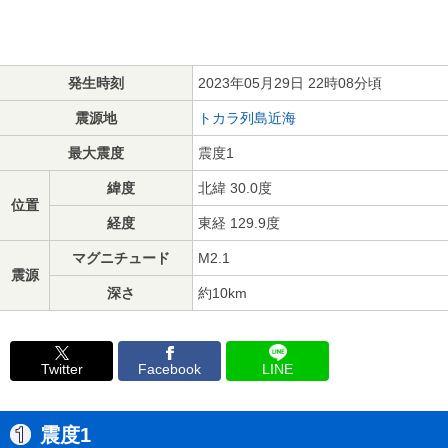
発生時刻
2023年05月29日 22時08分頃
震源地
トカラ列島近海
最大震度
震度1
緯度
北緯 30.0度
位置
経度
東経 129.9度
マグニチュード
M2.1
震源
深さ
約10km
Twitter
Facebook
LINE
震度1