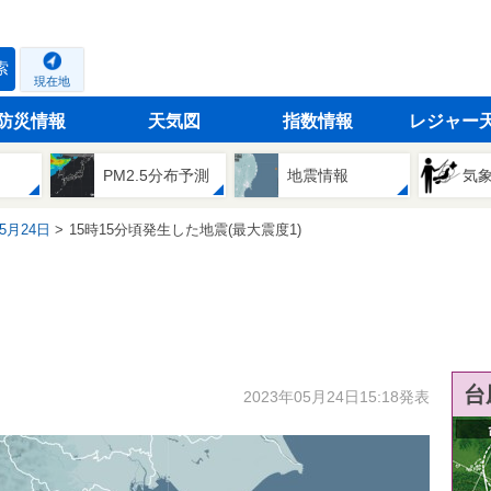
索
現在地
防災情報
天気図
指数情報
レジャー
PM2.5分布予測
地震情報
気
05月24日
15時15分頃発生した地震(最大震度1)
台
2023年05月24日15:18発表