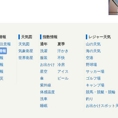
情報
天気図
指数情報
レジャー天気
注意報
天気図
通年
夏季
山の天気
情報
気象衛星
洗濯
汗かき
海の天気
報
世界衛星
服装
不快
空港
報
お出かけ
冷房
野球場
報
星空
アイス
サッカー場
災
傘
ビール
ゴルフ場
紫外線
キャンプ場
体感温度
競馬・競艇・競輪
洗車
釣り
睡眠
お出かけスポット