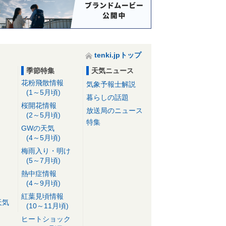
tenki.jpトップ
季節特集
天気ニュース
花粉飛散情報
気象予報士解説
(1～5月頃)
暮らしの話題
桜開花情報
放送局のニュース
(2～5月頃)
特集
GWの天気
(4～5月頃)
梅雨入り・明け
(5～7月頃)
熱中症情報
(4～9月頃)
紅葉見頃情報
天気
(10～11月頃)
ヒートショック