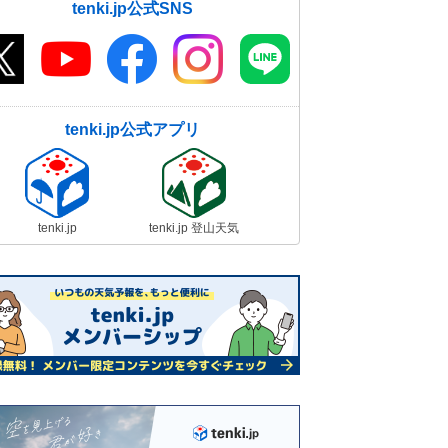
tenki.jp公式SNS
tenki.jp公式アプリ
tenki.jp
tenki.jp 登山天気