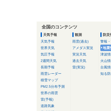
全国のコンテンツ
天気予報
観測
防災
天気予報
雨雲(過去)
警報・
世界天気
アメダス実況
地震
気圧予報
実況天気
津波情
2週間天気
過去天気
火山情
長期予報
雷(実況)
台風情
雨雲レーダー
知る防
積雪マップ
PM2.5分布予測
世界の雨雲
雷(予報)
道路気象