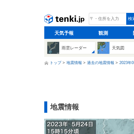
tenki.jp
検
天気予報
観測
雨雲レーダー
天気図
トップ
地震情報
過去の地震情報
2023年
地震情報