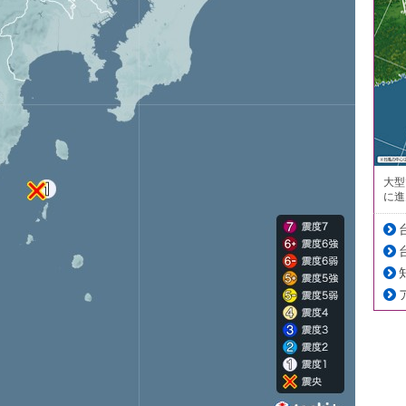
大型
に進