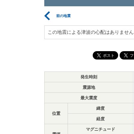
前の地震
この地震による津波の心配はありません
発生時刻
震源地
最大震度
緯度
位置
経度
マグニチュード