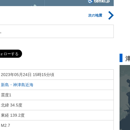
次の地震
。
2023年05月24日 15時15分頃
新島・神津島近海
震度1
北緯 34.5度
東経 139.2度
M2.7