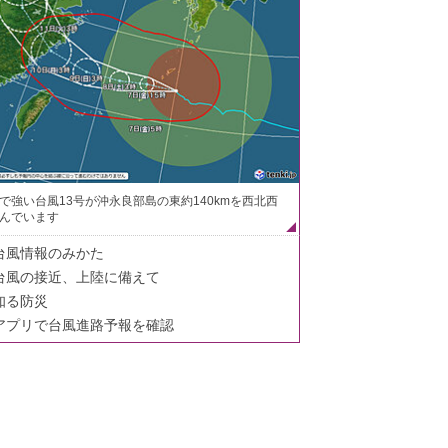
で強い台風13号が沖永良部島の東約140kmを西北西
んでいます
台風情報のみかた
台風の接近、上陸に備えて
知る防災
アプリで台風進路予報を確認