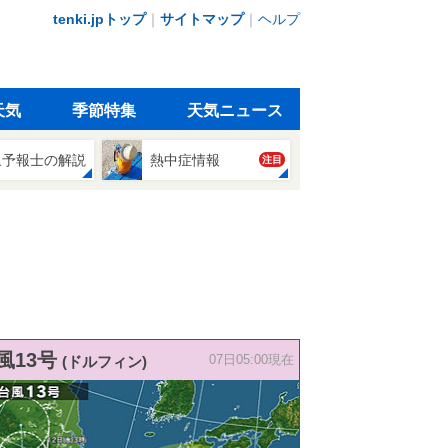
tenki.jpトップ
｜
サイトマップ
｜
ヘルプ
天気
季節特集
天気ニュース
象予報士の解説
熱中症情報
注目
風13号
(ドルフィン)
07日05:00現在