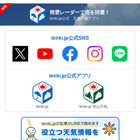
雨雲レーダーで雨を回避！
tenki.jp公式 天気予報アプリ
tenki.jp公式SNS
tenki.jp公式アプリ
tenki.jp
tenki.jp 登山天気