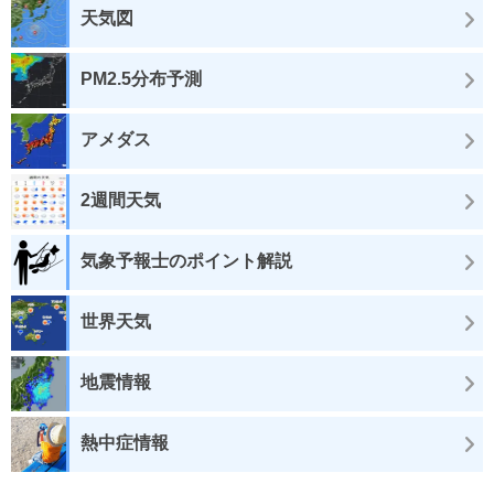
天気図
PM2.5分布予測
アメダス
2週間天気
気象予報士のポイント解説
世界天気
地震情報
熱中症情報