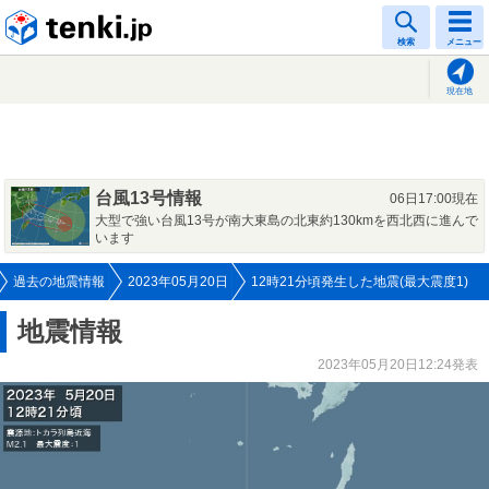
tenki.jp
検索
メニュー
現在地
台風13号情報
06日17:00現在
大型で強い台風13号が南大東島の北東約130kmを西北西に進んで
います
過去の地震情報
2023年05月20日
12時21分頃発生した地震(最大震度1)
地震情報
2023年05月20日12:24発表