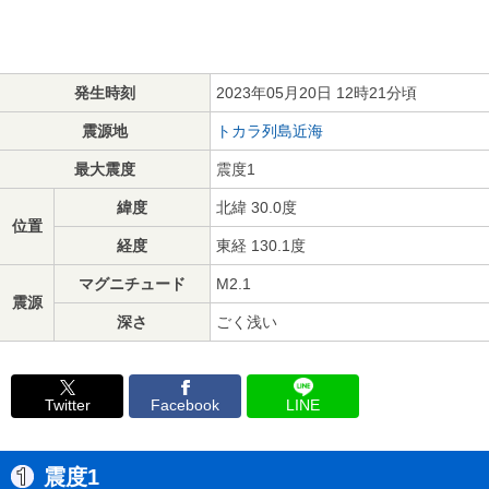
発生時刻
2023年05月20日 12時21分頃
震源地
トカラ列島近海
最大震度
震度1
緯度
北緯 30.0度
位置
経度
東経 130.1度
マグニチュード
M2.1
震源
深さ
ごく浅い
Twitter
Facebook
LINE
震度1