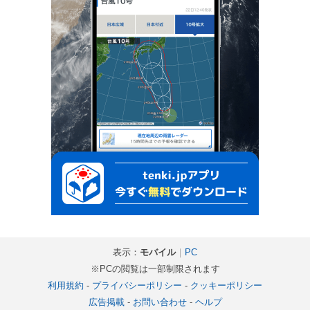
表示：
モバイル
｜
PC
※PCの閲覧は一部制限されます
利用規約
-
プライバシーポリシー
-
クッキーポリシー
広告掲載
-
お問い合わせ
-
ヘルプ